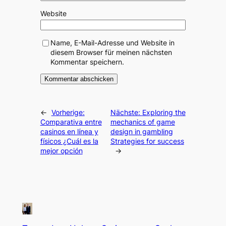
Website
Name, E-Mail-Adresse und Website in
diesem Browser für meinen nächsten
Kommentar speichern.
←
Vorherige:
Nächste:
Exploring the
Comparativa entre
mechanics of game
casinos en línea y
design in gambling
físicos ¿Cuál es la
Strategies for success
mejor opción
→