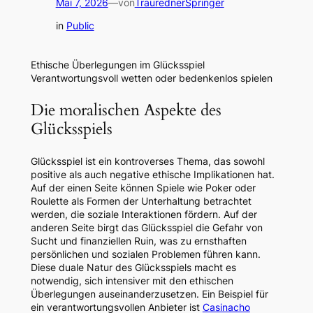
Mai 7, 2026
—
von
TraurednerSpringer
in
Public
Ethische Überlegungen im Glücksspiel
Verantwortungsvoll wetten oder bedenkenlos spielen
Die moralischen Aspekte des
Glücksspiels
Glücksspiel ist ein kontroverses Thema, das sowohl
positive als auch negative ethische Implikationen hat.
Auf der einen Seite können Spiele wie Poker oder
Roulette als Formen der Unterhaltung betrachtet
werden, die soziale Interaktionen fördern. Auf der
anderen Seite birgt das Glücksspiel die Gefahr von
Sucht und finanziellen Ruin, was zu ernsthaften
persönlichen und sozialen Problemen führen kann.
Diese duale Natur des Glücksspiels macht es
notwendig, sich intensiver mit den ethischen
Überlegungen auseinanderzusetzen. Ein Beispiel für
ein verantwortungsvollen Anbieter ist
Casinacho