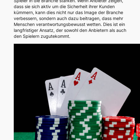
Spieler in die Branche stärken. Wenn Anbieter zeigen,
dass sie sich aktiv um die Sicherheit ihrer Kunden
kümmern, kann dies nicht nur das Image der Branche
verbessern, sondern auch dazu beitragen, dass mehr
Menschen verantwortungsbewusst wetten. Dies ist ein
langfristiger Ansatz, der sowohl den Anbietern als auch
den Spielern zugutekommt.