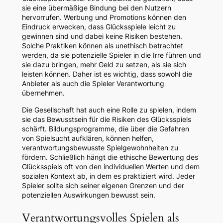
sie eine übermäßige Bindung bei den Nutzern
hervorrufen. Werbung und Promotions können den
Eindruck erwecken, dass Glücksspiele leicht zu
gewinnen sind und dabei keine Risiken bestehen.
Solche Praktiken können als unethisch betrachtet
werden, da sie potenzielle Spieler in die Irre führen und
sie dazu bringen, mehr Geld zu setzen, als sie sich
leisten können. Daher ist es wichtig, dass sowohl die
Anbieter als auch die Spieler Verantwortung
übernehmen.
Die Gesellschaft hat auch eine Rolle zu spielen, indem
sie das Bewusstsein für die Risiken des Glücksspiels
schärft. Bildungsprogramme, die über die Gefahren
von Spielsucht aufklären, können helfen,
verantwortungsbewusste Spielgewohnheiten zu
fördern. Schließlich hängt die ethische Bewertung des
Glücksspiels oft von den individuellen Werten und dem
sozialen Kontext ab, in dem es praktiziert wird. Jeder
Spieler sollte sich seiner eigenen Grenzen und der
potenziellen Auswirkungen bewusst sein.
Verantwortungsvolles Spielen als