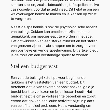
soorten spellen, zoals slotmachines, tafelspellen en live
casinospelen, voordat je geld inzet. Dit helpt je om een
weloverwogen keuze te maken en je kansen op winst
te vergroten.
Naast de spelkennis is ook de psychologische aspect
van belang. Gokken kan emotioneel zijn, en het is
gemakkelijk om meegesleept te worden in het spel.
Het ontwikkelen van een sterke mindset en het stellen
van grenzen zijn cruciale stappen om te zorgen voor
een positieve en veilige speelervaring. Dit artikel biedt
je de tools om een verstandige speler te worden.
Stel een budget vast
Een van de belangrijkste tips voor beginnende
gokkers is het vaststellen van een budget. Dit
betekent dat je van tevoren bepaalt hoeveel geld je
bereid bent te verliezen en je je hieraan houdt. Het
budget helpt je om je verliezen te beperken en zorgt
ervoor dat gokken een leuke activiteit blijft in plaats
van een financieel probleem. Het is verstandig om