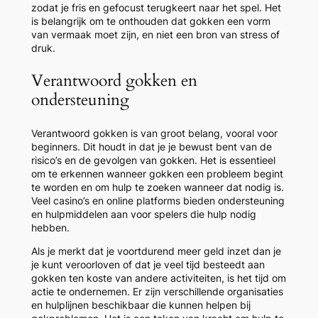
zodat je fris en gefocust terugkeert naar het spel. Het
is belangrijk om te onthouden dat gokken een vorm
van vermaak moet zijn, en niet een bron van stress of
druk.
Verantwoord gokken en
ondersteuning
Verantwoord gokken is van groot belang, vooral voor
beginners. Dit houdt in dat je je bewust bent van de
risico’s en de gevolgen van gokken. Het is essentieel
om te erkennen wanneer gokken een probleem begint
te worden en om hulp te zoeken wanneer dat nodig is.
Veel casino’s en online platforms bieden ondersteuning
en hulpmiddelen aan voor spelers die hulp nodig
hebben.
Als je merkt dat je voortdurend meer geld inzet dan je
je kunt veroorloven of dat je veel tijd besteedt aan
gokken ten koste van andere activiteiten, is het tijd om
actie te ondernemen. Er zijn verschillende organisaties
en hulplijnen beschikbaar die kunnen helpen bij