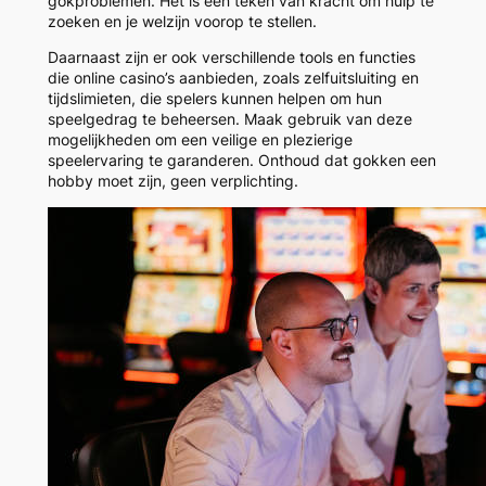
gokproblemen. Het is een teken van kracht om hulp te
zoeken en je welzijn voorop te stellen.
Daarnaast zijn er ook verschillende tools en functies
die online casino’s aanbieden, zoals zelfuitsluiting en
tijdslimieten, die spelers kunnen helpen om hun
speelgedrag te beheersen. Maak gebruik van deze
mogelijkheden om een veilige en plezierige
speelervaring te garanderen. Onthoud dat gokken een
hobby moet zijn, geen verplichting.