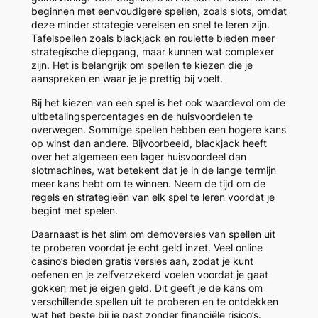
beginnen met eenvoudigere spellen, zoals slots, omdat
deze minder strategie vereisen en snel te leren zijn.
Tafelspellen zoals blackjack en roulette bieden meer
strategische diepgang, maar kunnen wat complexer
zijn. Het is belangrijk om spellen te kiezen die je
aanspreken en waar je je prettig bij voelt.
Bij het kiezen van een spel is het ook waardevol om de
uitbetalingspercentages en de huisvoordelen te
overwegen. Sommige spellen hebben een hogere kans
op winst dan andere. Bijvoorbeeld, blackjack heeft
over het algemeen een lager huisvoordeel dan
slotmachines, wat betekent dat je in de lange termijn
meer kans hebt om te winnen. Neem de tijd om de
regels en strategieën van elk spel te leren voordat je
begint met spelen.
Daarnaast is het slim om demoversies van spellen uit
te proberen voordat je echt geld inzet. Veel online
casino’s bieden gratis versies aan, zodat je kunt
oefenen en je zelfverzekerd voelen voordat je gaat
gokken met je eigen geld. Dit geeft je de kans om
verschillende spellen uit te proberen en te ontdekken
wat het beste bij je past zonder financiële risico’s.