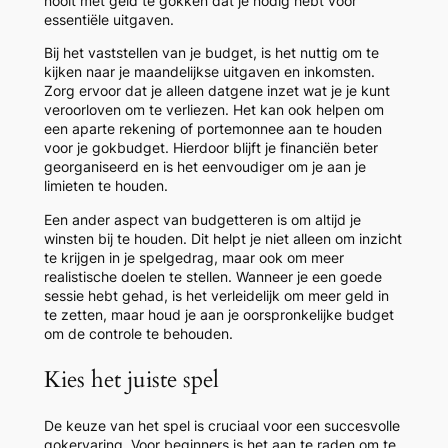
nooit met geld te gokken dat je nodig hebt voor
essentiële uitgaven.
Bij het vaststellen van je budget, is het nuttig om te
kijken naar je maandelijkse uitgaven en inkomsten.
Zorg ervoor dat je alleen datgene inzet wat je je kunt
veroorloven om te verliezen. Het kan ook helpen om
een aparte rekening of portemonnee aan te houden
voor je gokbudget. Hierdoor blijft je financiën beter
georganiseerd en is het eenvoudiger om je aan je
limieten te houden.
Een ander aspect van budgetteren is om altijd je
winsten bij te houden. Dit helpt je niet alleen om inzicht
te krijgen in je spelgedrag, maar ook om meer
realistische doelen te stellen. Wanneer je een goede
sessie hebt gehad, is het verleidelijk om meer geld in
te zetten, maar houd je aan je oorspronkelijke budget
om de controle te behouden.
Kies het juiste spel
De keuze van het spel is cruciaal voor een succesvolle
gokervaring. Voor beginners is het aan te raden om te