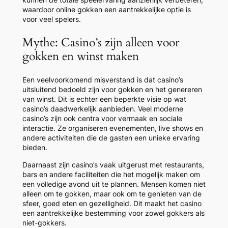
waardoor online gokken een aantrekkelijke optie is
voor veel spelers.
Mythe: Casino’s zijn alleen voor
gokken en winst maken
Een veelvoorkomend misverstand is dat casino’s
uitsluitend bedoeld zijn voor gokken en het genereren
van winst. Dit is echter een beperkte visie op wat
casino’s daadwerkelijk aanbieden. Veel moderne
casino’s zijn ook centra voor vermaak en sociale
interactie. Ze organiseren evenementen, live shows en
andere activiteiten die de gasten een unieke ervaring
bieden.
Daarnaast zijn casino’s vaak uitgerust met restaurants,
bars en andere faciliteiten die het mogelijk maken om
een volledige avond uit te plannen. Mensen komen niet
alleen om te gokken, maar ook om te genieten van de
sfeer, goed eten en gezelligheid. Dit maakt het casino
een aantrekkelijke bestemming voor zowel gokkers als
niet-gokkers.