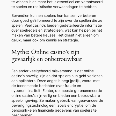
te winnen is er, maar het is essentieel om verantwoord
te spelen en realistische verwachtingen te hebben.
Bovendien kunnen spelers hun kansen verbeteren
door goed geïnformeerd te zijn over de spellen die ze
spelen. Veel casino’s bieden gedetailleerde informatie
over spelregels en strategieën, wat kan helpen bij het
maken van betere keuzes. Het draait niet alleen om
geluk, maar ook om kennis en strategie.
Mythe: Online casino’s zijn
gevaarlijk en onbetrouwbaar
Een ander veelgehoord misverstand is dat online
casino’s onveilig zijn en dat spelers hun geld verliezen
aan oplichters. Deze angst is begrijpelijk, vooral met
de toenemende berichten over fraude en
cybercriminaliteit. Echter, de meeste gerenommeerde
online casino’s zijn veilig en bieden een betrouwbare
speelomgeving. Ze maken gebruik van geavanceerde
beveiligingstechnologieën, zoals encryptie, om de
persoonlijke en financiële gegevens van spelers te
beschermen.