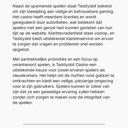
Naast de spannende spellen staat Teddyslot bekend
om zijn toewijding aan veilige en betrouwbare gaming.
Het casino heeft meerdere licenties en wordt
gereguleerd door autoriteiten, wat betekent dat
spelers met een gerust hart kunnen genieten van hun
tijd op de website. Klanttevredenheid staat voorop, en
Teddyslot biedt uitstekende klantenservice om ervoor
te zorgen dat vragen en problemen snel worden
opgelost.
Met aantrekkelijke promoties en een focus op
verantwoord spelen, is Teddyslot Casino een
uitstekende keuze voor zowel ervaren spelers als
nieuwkomers. Het helpt om de mythen rond gokken te
ontkrachten en biedt een veilige, plezierige omgeving
voor al zijn gebruikers. Spelers kunnen er zeker van
zijn dat ze een geweldige ervaring zullen hebben
zonder zich zorgen te maken over de integriteit van
de spellen.