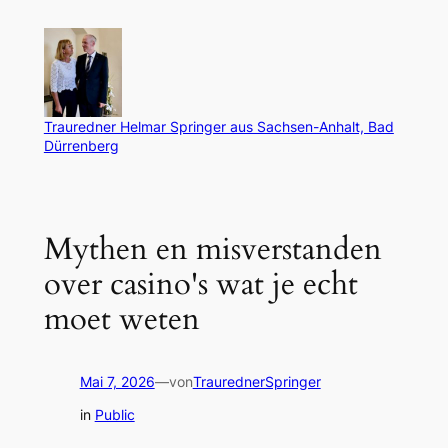
Zum
Inhalt
springen
Trauredner Helmar Springer aus Sachsen-Anhalt, Bad
Dürrenberg
Mythen en misverstanden
over casino's wat je echt
moet weten
Mai 7, 2026
—
von
TraurednerSpringer
in
Public