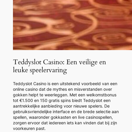
Teddyslot Casino: Een veilige en
leuke speelervaring
Teddyslot Casino is een uitstekend voorbeeld van een
online casino dat de mythes en misverstanden over
gokken helpt te weerleggen. Met een welkomstbonus
tot €1.500 en 150 gratis spins biedt Teddyslot een
aantrekkelijke aanbieding voor nieuwe spelers. De
gebruiksvriendelijke interface en de brede selectie aan
spellen, waaronder gokkasten en live casinospellen,
zorgen ervoor dat iedereen iets kan vinden dat bij zijn
voorkeuren past.