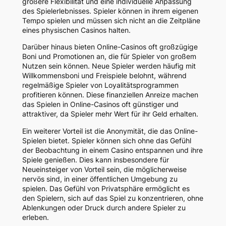
größere Flexibilität und eine individuelle Anpassung
des Spielerlebnisses. Spieler können in ihrem eigenen
Tempo spielen und müssen sich nicht an die Zeitpläne
eines physischen Casinos halten.
Darüber hinaus bieten Online-Casinos oft großzügige
Boni und Promotionen an, die für Spieler von großem
Nutzen sein können. Neue Spieler werden häufig mit
Willkommensboni und Freispiele belohnt, während
regelmäßige Spieler von Loyalitätsprogrammen
profitieren können. Diese finanziellen Anreize machen
das Spielen in Online-Casinos oft günstiger und
attraktiver, da Spieler mehr Wert für ihr Geld erhalten.
Ein weiterer Vorteil ist die Anonymität, die das Online-
Spielen bietet. Spieler können sich ohne das Gefühl
der Beobachtung in einem Casino entspannen und ihre
Spiele genießen. Dies kann insbesondere für
Neueinsteiger von Vorteil sein, die möglicherweise
nervös sind, in einer öffentlichen Umgebung zu
spielen. Das Gefühl von Privatsphäre ermöglicht es
den Spielern, sich auf das Spiel zu konzentrieren, ohne
Ablenkungen oder Druck durch andere Spieler zu
erleben.