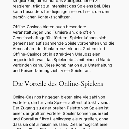
Möglichkeit, direkt auf das Spielgeschehen zu
reagieren, trägt zur Intensität des Spielens bei. Dies
kann besonders für diejenigen reizvoll sein, die den
persönlichen Kontakt schätzen.
Offline-Casinos bieten auch besondere
Veranstaltungen und Turniere an, die oft ein
Gemeinschaftsgefühl fördern. Spieler können sich
gemeinsam auf spannende Spiele vorbereiten und die
Atmosphäre der Konkurrenz erleben. Zudem sind
Offline-Casinos oft in attraktiven Urlaubszielen
angesiedelt, was das Spielerlebnis mit einem Urlaub
verbinden kann. Diese Kombination aus Unterhaltung
und Reiseerfahrung zieht viele Spieler an.
Die Vorteile des Online-Spielens
Online-Casinos hingegen bieten eine Vielzahl von
Vorteilen, die für viele Spieler äußerst attraktiv sind.
Der Zugang zu einer breiten Palette von Spielen ist
einer der größten Vorteile. Spieler können jederzeit
und überall auf ihre Lieblingsspiele zugreifen, ohne
dass sie dafür reisen müssen. Dies ermöglicht eine