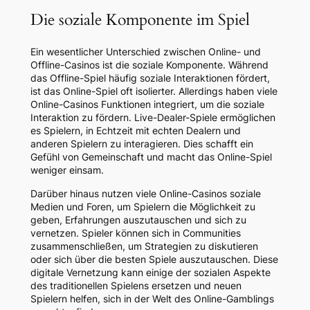
Die soziale Komponente im Spiel
Ein wesentlicher Unterschied zwischen Online- und
Offline-Casinos ist die soziale Komponente. Während
das Offline-Spiel häufig soziale Interaktionen fördert,
ist das Online-Spiel oft isolierter. Allerdings haben viele
Online-Casinos Funktionen integriert, um die soziale
Interaktion zu fördern. Live-Dealer-Spiele ermöglichen
es Spielern, in Echtzeit mit echten Dealern und
anderen Spielern zu interagieren. Dies schafft ein
Gefühl von Gemeinschaft und macht das Online-Spiel
weniger einsam.
Darüber hinaus nutzen viele Online-Casinos soziale
Medien und Foren, um Spielern die Möglichkeit zu
geben, Erfahrungen auszutauschen und sich zu
vernetzen. Spieler können sich in Communities
zusammenschließen, um Strategien zu diskutieren
oder sich über die besten Spiele auszutauschen. Diese
digitale Vernetzung kann einige der sozialen Aspekte
des traditionellen Spielens ersetzen und neuen
Spielern helfen, sich in der Welt des Online-Gamblings