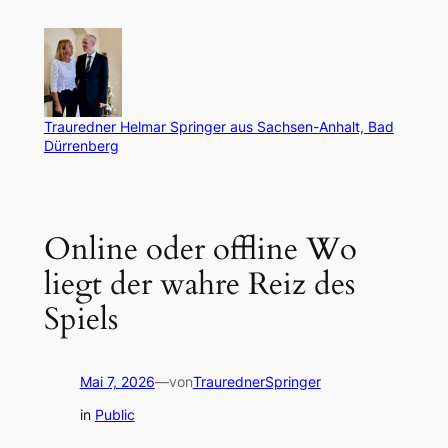
Zum
Inhalt
springen
Trauredner Helmar Springer aus Sachsen-Anhalt, Bad
Dürrenberg
Online oder offline Wo
liegt der wahre Reiz des
Spiels
Mai 7, 2026
—
von
TraurednerSpringer
in
Public