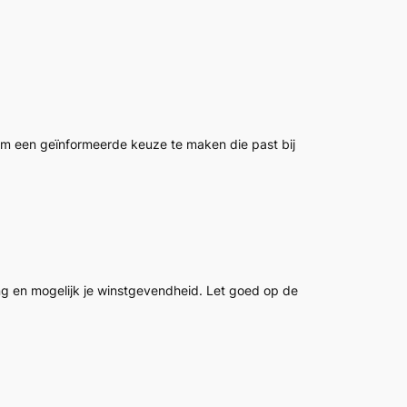
e om een geïnformeerde keuze te maken die past bij
ing en mogelijk je winstgevendheid. Let goed op de