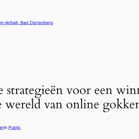
en-Anhalt, Bad Dürrenberg
le strategieën voor een wi
 wereld van online gokken 
er
in
Public