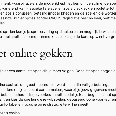
inment, waarbij spelers de mogelijkheid hebben om verschillende spel
 variërend van klassieke tafelspellen zoals blackjack en roulette to
ctoren zoals bonussen, betalingsmogelijkheden en de spellen die wor
ino’s, zijn er opties zonder CRUKS registratie beschikbaar, wat meer fl
len.
 spellen kun je je speelervaring optimaliseren en mogelijk je winsten
oordeel heeft, maar met slimme keuzes kun je de kans op winst vergr
et online gokken
zijn er een aantal stappen die je moet volgen. Deze stappen zorgen e
ine casino’s die goed beoordeeld worden en die veilige betalingsm
rocedure om je account aan te maken, waarbij je jouw gegevens moet 
betaalmethode die je voorkeur heeft, zodat je kunt beginnen met sp
nt en kies de spellen die je wilt spelen, gebaseerd op je voorkeur en
ortabel en focus je op je strategie terwijl je speelt.
ozen casino.