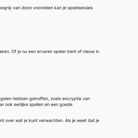
 begrip van deze voordelen kan je speelsessies
ken. Of je nu een ervaren speler bent of nieuw in
regelen hebben getroffen, zoals encryptie van
ar ook eerlijke spellen en een goede
t over wat je kunt verwachten. Als je weet dat je