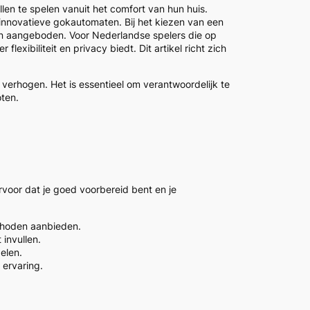
len te spelen vanuit het comfort van hun huis.
t innovatieve gokautomaten. Bij het kiezen van een
den aangeboden. Voor Nederlandse spelers die op
exibiliteit en privacy biedt. Dit artikel richt zich
 verhogen. Het is essentieel om verantwoordelijk te
oten.
rvoor dat je goed voorbereid bent en je
ethoden aanbieden.
invullen.
elen.
 ervaring.