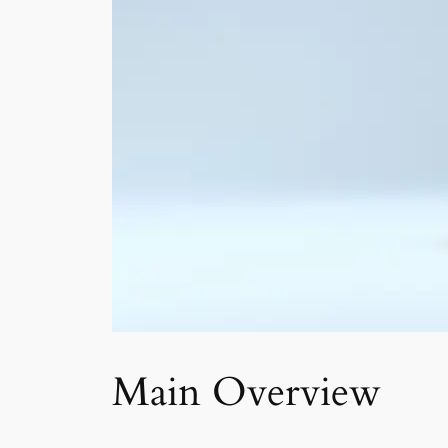
Main Overview