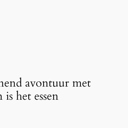
nnend avontuur met
is het essen