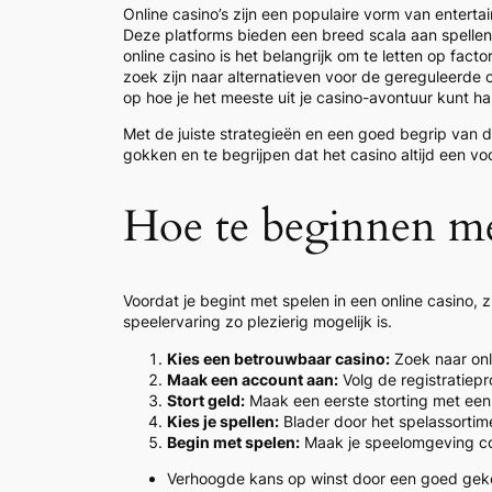
Online casino’s zijn een populaire vorm van enterta
Deze platforms bieden een breed scala aan spellen,
online casino is het belangrijk om te letten op fa
zoek zijn naar alternatieven voor de gereguleerde cas
op hoe je het meeste uit je casino-avontuur kunt ha
Met de juiste strategieën en een goed begrip van de
gokken en te begrijpen dat het casino altijd een v
Hoe te beginnen m
Voordat je begint met spelen in een online casino, 
speelervaring zo plezierig mogelijk is.
Kies een betrouwbaar casino:
Zoek naar onl
Maak een account aan:
Volg de registratiep
Stort geld:
Maak een eerste storting met een 
Kies je spellen:
Blader door het spelassortime
Begin met spelen:
Maak je speelomgeving comf
Verhoogde kans op winst door een goed gek