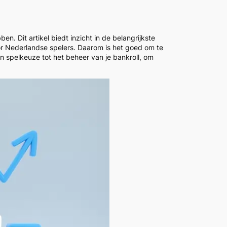
. Dit artikel biedt inzicht in de belangrijkste
or Nederlandse spelers. Daarom is het goed om te
n spelkeuze tot het beheer van je bankroll, om