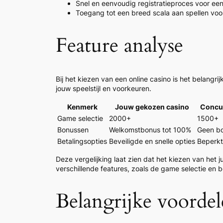
Snel en eenvoudig registratieproces voor een 
Toegang tot een breed scala aan spellen voor
Feature analyse
Bij het kiezen van een online casino is het belangr
jouw speelstijl en voorkeuren.
Kenmerk
Jouw gekozen casino
Concur
Game selectie
2000+
1500+
Bonussen
Welkomstbonus tot 100%
Geen b
Betalingsopties
Beveiligde en snelle opties
Beperkt
Deze vergelijking laat zien dat het kiezen van het
verschillende features, zoals de game selectie en
Belangrijke voorde