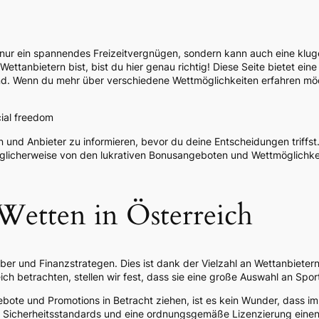
 nur ein spannendes Freizeitvergnügen, sondern kann auch eine kluge 
ttanbietern bist, bist du hier genau richtig! Diese Seite bietet ei
sind. Wenn du mehr über verschiedene Wettmöglichkeiten erfahren m
n und Anbieter zu informieren, bevor du deine Entscheidungen triffst.
licherweise von den lukrativen Bonusangeboten und Wettmöglichkeiten
 Wetten in Österreich
aber und Finanzstrategen. Dies ist dank der Vielzahl an Wettanbieter
ich betrachten, stellen wir fest, dass sie eine große Auswahl an Spo
ebote und Promotions in Betracht ziehen, ist es kein Wunder, dass i
he Sicherheitsstandards und eine ordnungsgemäße Lizenzierung ein