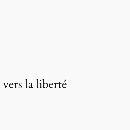
ers la liberté