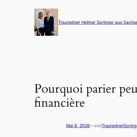
Zum
Inhalt
springen
Trauredner Helmar Springer aus Sachs
Pourquoi parier peut
financière
Mai 8, 2026
—
von
TraurednerSpring