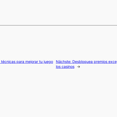
 técnicas para mejorar tu juego
Nächste:
Desbloquea premios excep
los casinos
→