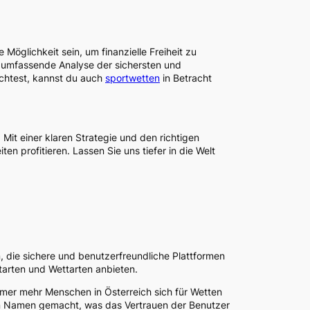
Möglichkeit sein, um finanzielle Freiheit zu
ne umfassende Analyse der sichersten und
öchtest, kannst du auch
sportwetten
in Betracht
 Mit einer klaren Strategie und den richtigen
 profitieren. Lassen Sie uns tiefer in die Welt
n, die sichere und benutzerfreundliche Plattformen
rtarten und Wettarten anbieten.
mmer mehr Menschen in Österreich sich für Wetten
en Namen gemacht, was das Vertrauen der Benutzer