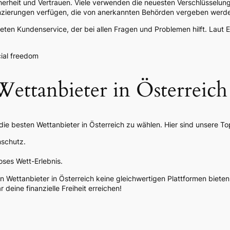
herheit und Vertrauen. Viele verwenden die neuesten Verschlüsselun
enzierungen verfügen, die von anerkannten Behörden vergeben werd
eten Kundenservice, der bei allen Fragen und Problemen hilft. Laut E
ettanbieter in Österreich
, die besten Wettanbieter in Österreich zu wählen. Hier sind unsere T
nschutz.
oses Wett-Erlebnis.
 Wettanbieter in Österreich keine gleichwertigen Plattformen bieten
 deine finanzielle Freiheit erreichen!