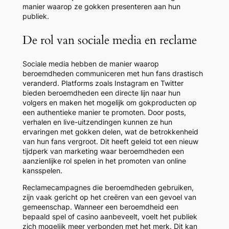
manier waarop ze gokken presenteren aan hun
publiek.
De rol van sociale media en reclame
Sociale media hebben de manier waarop
beroemdheden communiceren met hun fans drastisch
veranderd. Platforms zoals Instagram en Twitter
bieden beroemdheden een directe lijn naar hun
volgers en maken het mogelijk om gokproducten op
een authentieke manier te promoten. Door posts,
verhalen en live-uitzendingen kunnen ze hun
ervaringen met gokken delen, wat de betrokkenheid
van hun fans vergroot. Dit heeft geleid tot een nieuw
tijdperk van marketing waar beroemdheden een
aanzienlijke rol spelen in het promoten van online
kansspelen.
Reclamecampagnes die beroemdheden gebruiken,
zijn vaak gericht op het creëren van een gevoel van
gemeenschap. Wanneer een beroemdheid een
bepaald spel of casino aanbeveelt, voelt het publiek
zich mogelijk meer verbonden met het merk. Dit kan