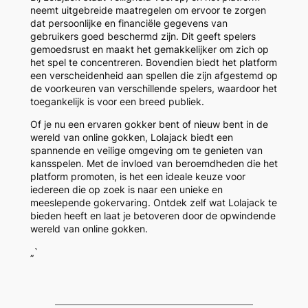
neemt uitgebreide maatregelen om ervoor te zorgen
dat persoonlijke en financiële gegevens van
gebruikers goed beschermd zijn. Dit geeft spelers
gemoedsrust en maakt het gemakkelijker om zich op
het spel te concentreren. Bovendien biedt het platform
een verscheidenheid aan spellen die zijn afgestemd op
de voorkeuren van verschillende spelers, waardoor het
toegankelijk is voor een breed publiek.
Of je nu een ervaren gokker bent of nieuw bent in de
wereld van online gokken, Lolajack biedt een
spannende en veilige omgeving om te genieten van
kansspelen. Met de invloed van beroemdheden die het
platform promoten, is het een ideale keuze voor
iedereen die op zoek is naar een unieke en
meeslepende gokervaring. Ontdek zelf wat Lolajack te
bieden heeft en laat je betoveren door de opwindende
wereld van online gokken.
„`