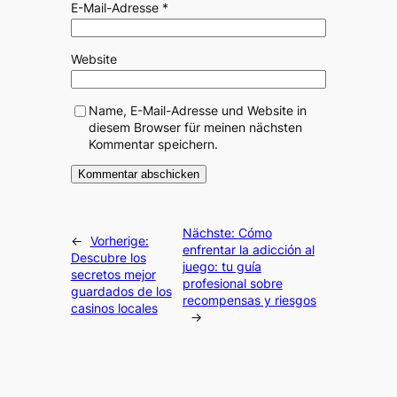
E-Mail-Adresse
*
Website
Name, E-Mail-Adresse und Website in
diesem Browser für meinen nächsten
Kommentar speichern.
Nächste:
Cómo
←
Vorherige:
enfrentar la adicción al
Descubre los
juego: tu guía
secretos mejor
profesional sobre
guardados de los
recompensas y riesgos
casinos locales
→