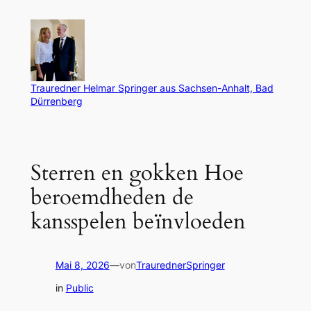
Zum
Inhalt
springen
Trauredner Helmar Springer aus Sachsen-Anhalt, Bad
Dürrenberg
Sterren en gokken Hoe
beroemdheden de
kansspelen beïnvloeden
Mai 8, 2026
—
von
TraurednerSpringer
in
Public