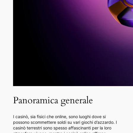
Panoramica generale
I casinò, sia fisici che online, sono luoghi dove si
possono scommettere soldi su vari giochi d’azzardo. I
casinò terrestri sono spesso affascinanti per la loro