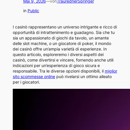
Mai 9, 2026
—
von
TraurednerSpringer
in
Public
I casinò rappresentano un universo intrigante e ricco di
opportunità di intrattenimento e guadagno. Sia che tu
sia un appassionato di giochi da tavolo, un amante
delle slot machine, o un giocatore di poker, il mondo
dei casinò offre un’ampia varietà di esperienze. In
questo articolo, esploreremo i diversi aspetti dei
casinò, come divertirsi e vincere, fornendo anche utili
indicazioni per un’esperienza di gioco sicura e
responsabile. Tra le diverse opzioni disponibili, il
miglior
sito scommesse online
può rivelarsi un ottimo alleato
per i giocatori.