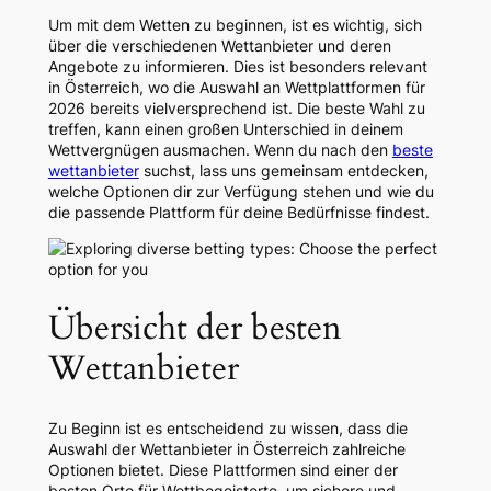
Um mit dem Wetten zu beginnen, ist es wichtig, sich
über die verschiedenen Wettanbieter und deren
Angebote zu informieren. Dies ist besonders relevant
in Österreich, wo die Auswahl an Wettplattformen für
2026 bereits vielversprechend ist. Die beste Wahl zu
treffen, kann einen großen Unterschied in deinem
Wettvergnügen ausmachen. Wenn du nach den
beste
wettanbieter
suchst, lass uns gemeinsam entdecken,
welche Optionen dir zur Verfügung stehen und wie du
die passende Plattform für deine Bedürfnisse findest.
Übersicht der besten
Wettanbieter
Zu Beginn ist es entscheidend zu wissen, dass die
Auswahl der Wettanbieter in Österreich zahlreiche
Optionen bietet. Diese Plattformen sind einer der
besten Orte für Wettbegeisterte, um sichere und