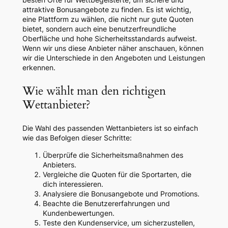
attraktive Bonusangebote zu finden. Es ist wichtig,
eine Plattform zu wählen, die nicht nur gute Quoten
bietet, sondern auch eine benutzerfreundliche
Oberfläche und hohe Sicherheitsstandards aufweist.
Wenn wir uns diese Anbieter näher anschauen, können
wir die Unterschiede in den Angeboten und Leistungen
erkennen.
Wie wählt man den richtigen
Wettanbieter?
Die Wahl des passenden Wettanbieters ist so einfach
wie das Befolgen dieser Schritte:
Überprüfe die Sicherheitsmaßnahmen des
Anbieters.
Vergleiche die Quoten für die Sportarten, die
dich interessieren.
Analysiere die Bonusangebote und Promotions.
Beachte die Benutzererfahrungen und
Kundenbewertungen.
Teste den Kundenservice, um sicherzustellen,