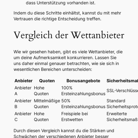
dass Unterstützung vorhanden ist.
Indem du diese Schritte einhältst, kannst du mit mehr
Vertrauen die richtige Entscheidung treffen.
Vergleich der Wettanbieter
Wie wir gesehen haben, gibt es viele Wettanbieter, die
um deine Aufmerksamkeit konkurrieren. Lassen Sie
uns daher einmal genauer betrachten, wie sie sich in
wesentlichen Bereichen unterscheiden:
Anbieter
Quoten
Bonusangebote
Sicherheitsm
Anbieter
Hohe
100%
SSL-Verschlüss
A
Quoten
Ersteinzahlungsbonus
Anbieter
Mittelmäßige
50%
Standard
B
Quoten
Ersteinzahlungsbonus
Sicherheitsprot
Anbieter
Hohe
Freispiele bei
Erweiterte
C
Quoten
Erstwetten
Sicherheitsma
Durch diesen Vergleich kannst du die Stärken und
Schwächen der verschiedenen Anbieter besser