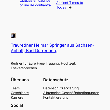
tácticas en casinos
Ancient Times to
online de confianza
Today
→
Trauredner Helmar Springer aus Sachsen-
Anhalt, Bad Dürrenberg
Redner für Eure Freie Trauung, Hochzeit,
Eheversprechen
Über uns
Datenschutz
Team
Datenschutzerklärung
Geschichte
Allgemeine Geschäftsbedingungen
Karriere
Kontaktiere uns
Social