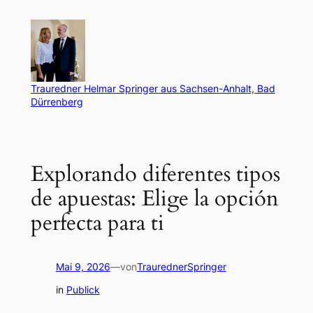
Zum
Inhalt
springen
Trauredner Helmar Springer aus Sachsen-Anhalt, Bad
Dürrenberg
Explorando diferentes tipos
de apuestas: Elige la opción
perfecta para ti
Mai 9, 2026
—
von
TraurednerSpringer
in
Publick