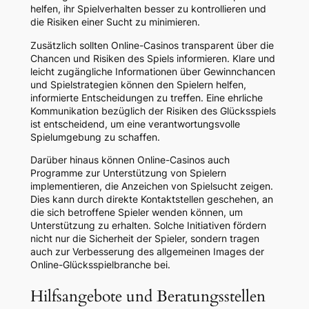
helfen, ihr Spielverhalten besser zu kontrollieren und
die Risiken einer Sucht zu minimieren.
Zusätzlich sollten Online-Casinos transparent über die
Chancen und Risiken des Spiels informieren. Klare und
leicht zugängliche Informationen über Gewinnchancen
und Spielstrategien können den Spielern helfen,
informierte Entscheidungen zu treffen. Eine ehrliche
Kommunikation bezüglich der Risiken des Glücksspiels
ist entscheidend, um eine verantwortungsvolle
Spielumgebung zu schaffen.
Darüber hinaus können Online-Casinos auch
Programme zur Unterstützung von Spielern
implementieren, die Anzeichen von Spielsucht zeigen.
Dies kann durch direkte Kontaktstellen geschehen, an
die sich betroffene Spieler wenden können, um
Unterstützung zu erhalten. Solche Initiativen fördern
nicht nur die Sicherheit der Spieler, sondern tragen
auch zur Verbesserung des allgemeinen Images der
Online-Glücksspielbranche bei.
Hilfsangebote und Beratungsstellen