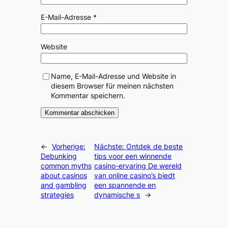
E-Mail-Adresse
*
Website
Name, E-Mail-Adresse und Website in
diesem Browser für meinen nächsten
Kommentar speichern.
←
Vorherige:
Nächste:
Ontdek de beste
Debunking
tips voor een winnende
common myths
casino-ervaring De wereld
about casinos
van online casino’s biedt
and gambling
een spannende en
strategies
dynamische s
→