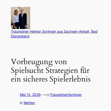
Zum
Inhalt
springen
Trauredner Helmar Springer aus Sachsen-Anhalt, Bad
Dürrenberg
Vorbeugung von
Spielsucht Strategien für
ein sicheres Spielerlebnis
Mai 12, 2026
—
von
TraurednerSpringer
in
Wetten