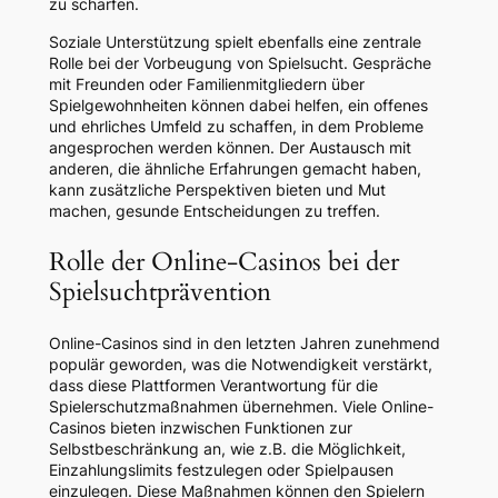
zu schärfen.
Soziale Unterstützung spielt ebenfalls eine zentrale
Rolle bei der Vorbeugung von Spielsucht. Gespräche
mit Freunden oder Familienmitgliedern über
Spielgewohnheiten können dabei helfen, ein offenes
und ehrliches Umfeld zu schaffen, in dem Probleme
angesprochen werden können. Der Austausch mit
anderen, die ähnliche Erfahrungen gemacht haben,
kann zusätzliche Perspektiven bieten und Mut
machen, gesunde Entscheidungen zu treffen.
Rolle der Online-Casinos bei der
Spielsuchtprävention
Online-Casinos sind in den letzten Jahren zunehmend
populär geworden, was die Notwendigkeit verstärkt,
dass diese Plattformen Verantwortung für die
Spielerschutzmaßnahmen übernehmen. Viele Online-
Casinos bieten inzwischen Funktionen zur
Selbstbeschränkung an, wie z.B. die Möglichkeit,
Einzahlungslimits festzulegen oder Spielpausen
einzulegen. Diese Maßnahmen können den Spielern