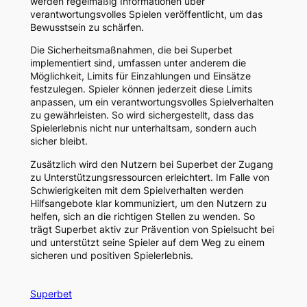
werden regelmäßig Informationen über
verantwortungsvolles Spielen veröffentlicht, um das
Bewusstsein zu schärfen.
Die Sicherheitsmaßnahmen, die bei Superbet
implementiert sind, umfassen unter anderem die
Möglichkeit, Limits für Einzahlungen und Einsätze
festzulegen. Spieler können jederzeit diese Limits
anpassen, um ein verantwortungsvolles Spielverhalten
zu gewährleisten. So wird sichergestellt, dass das
Spielerlebnis nicht nur unterhaltsam, sondern auch
sicher bleibt.
Zusätzlich wird den Nutzern bei Superbet der Zugang
zu Unterstützungsressourcen erleichtert. Im Falle von
Schwierigkeiten mit dem Spielverhalten werden
Hilfsangebote klar kommuniziert, um den Nutzern zu
helfen, sich an die richtigen Stellen zu wenden. So
trägt Superbet aktiv zur Prävention von Spielsucht bei
und unterstützt seine Spieler auf dem Weg zu einem
sicheren und positiven Spielerlebnis.
Superbet