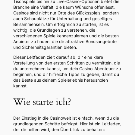
Tischspiele bis hin zu Live-Casino-Optionen bietet die
Branche eine Vielfalt, die kaum Wünsche offenlässt.
Casinos sind nicht nur Orte des Glücksspiels, sondern
auch Schauplätze für Unterhaltung und geselliges
Beisammensein. Um erfolgreich zu starten, ist es
wichtig, die Grundlagen zu verstehen, die
verschiedenen Spiele kennenzulernen und die besten
Anbieter zu finden, die dir attraktive Bonusangebote
und Sicherheitsgarantien bieten.
Dieser Leitfaden zielt darauf ab, dir eine klare
Vorstellung von den ersten Schritten zu vermitteln, die
du unternehmen kannst, um dein Casino-Abenteuer zu
beginnen, und dir hilfreiche Tipps zu geben, damit du
das Beste aus deinem Spielerlebnis herausholen
kannst.
Wie starte ich?
Der Einstieg in die Casinowelt ist einfach, wenn du die
grundlegenden Schritte befolgst. Hier ist ein Leitfaden,
der dir helfen wird, den Überblick zu behalten: