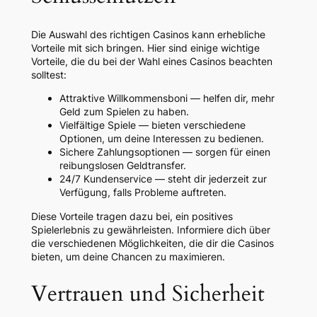
Die Auswahl des richtigen Casinos kann erhebliche
Vorteile mit sich bringen. Hier sind einige wichtige
Vorteile, die du bei der Wahl eines Casinos beachten
solltest:
Attraktive Willkommensboni — helfen dir, mehr
Geld zum Spielen zu haben.
Vielfältige Spiele — bieten verschiedene
Optionen, um deine Interessen zu bedienen.
Sichere Zahlungsoptionen — sorgen für einen
reibungslosen Geldtransfer.
24/7 Kundenservice — steht dir jederzeit zur
Verfügung, falls Probleme auftreten.
Diese Vorteile tragen dazu bei, ein positives
Spielerlebnis zu gewährleisten. Informiere dich über
die verschiedenen Möglichkeiten, die dir die Casinos
bieten, um deine Chancen zu maximieren.
Vertrauen und Sicherheit