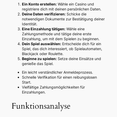
Ein Konto erstellen:
Wähle ein Casino und
registriere dich mit deinen persönlichen Daten.
Deine Daten verifizieren:
Schicke die
notwendigen Dokumente zur Bestätigung deiner
Identität.
Eine Einzahlung tätigen:
Wähle eine
Zahlungsmethode und tätige deine erste
Einzahlung, um mit dem Spielen zu beginnen.
Dein Spiel auswählen:
Entscheide dich für ein
Spiel, das dich interessiert, ob Spielautomaten,
Blackjack oder Roulette.
Beginne zu spielen:
Setze deine Einsätze und
genieße das Spiel.
Ein leicht verständlicher Anmeldeprozess.
Schnelle Verifikation für einen reibungslosen
Start.
Vielfältige Zahlungsmöglichkeiten für
Einzahlungen.
Funktionsanalyse