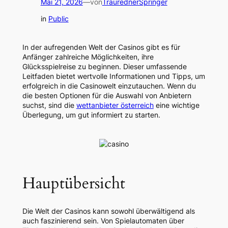
Mai 21, 2026
—
von
TraurednerSpringer
in
Public
In der aufregenden Welt der Casinos gibt es für
Anfänger zahlreiche Möglichkeiten, ihre
Glücksspielreise zu beginnen. Dieser umfassende
Leitfaden bietet wertvolle Informationen und Tipps, um
erfolgreich in die Casinowelt einzutauchen. Wenn du
die besten Optionen für die Auswahl von Anbietern
suchst, sind die
wettanbieter österreich
eine wichtige
Überlegung, um gut informiert zu starten.
Hauptübersicht
Die Welt der Casinos kann sowohl überwältigend als
auch faszinierend sein. Von Spielautomaten über