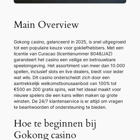
Main Overview
Gokong casino, gelanceerd in 2025, is snel uitgegroeid
tot een populaire keuze voor gokliefhebbers. Met een
licentie van Curacao (licentienummer 8048/JAZ)
garandeert het casino een veilige en betrouwbare
speelomgeving. Het assortiment van meer dan 10.000
spellen, inclusief slots en live dealers, biedt voor ieder
wat wils. Dit casino onderscheidt zich door een
aantrekkelijk welkomstbonusaanbod van 100% tot
€500 en 200 gratis spins, wat het ideaal maakt voor
nieuwe spelers die een kans willen maken op grote
winsten. De 24/7 klantenservice is er altijd om vragen
te beantwoorden of ondersteuning te bieden.
Hoe te beginnen bij
Gokong casino