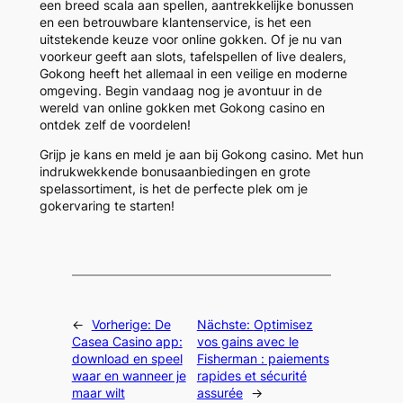
een breed scala aan spellen, aantrekkelijke bonussen
en een betrouwbare klantenservice, is het een
uitstekende keuze voor online gokken. Of je nu van
voorkeur geeft aan slots, tafelspellen of live dealers,
Gokong heeft het allemaal in een veilige en moderne
omgeving. Begin vandaag nog je avontuur in de
wereld van online gokken met Gokong casino en
ontdek zelf de voordelen!
Grijp je kans en meld je aan bij Gokong casino. Met hun
indrukwekkende bonusaanbiedingen en grote
spelassortiment, is het de perfecte plek om je
gokervaring te starten!
←
Vorherige:
De
Nächste:
Optimisez
Casea Casino app:
vos gains avec le
download en speel
Fisherman : paiements
waar en wanneer je
rapides et sécurité
maar wilt
assurée
→