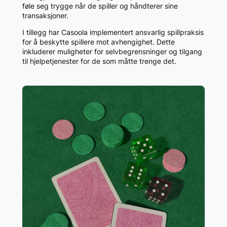
føle seg trygge når de spiller og håndterer sine
transaksjoner.
I tillegg har Casoola implementert ansvarlig spillpraksis
for å beskytte spillere mot avhengighet. Dette
inkluderer muligheter for selvbegrensninger og tilgang
til hjelpetjenester for de som måtte trenge det.