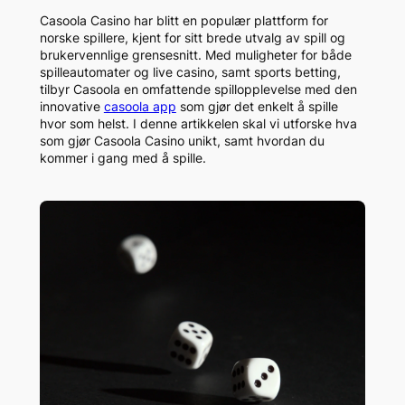
Casoola Casino har blitt en populær plattform for
norske spillere, kjent for sitt brede utvalg av spill og
brukervennlige grensesnitt. Med muligheter for både
spilleautomater og live casino, samt sports betting,
tilbyr Casoola en omfattende spillopplevelse med den
innovative
casoola app
som gjør det enkelt å spille
hvor som helst. I denne artikkelen skal vi utforske hva
som gjør Casoola Casino unikt, samt hvordan du
kommer i gang med å spille.