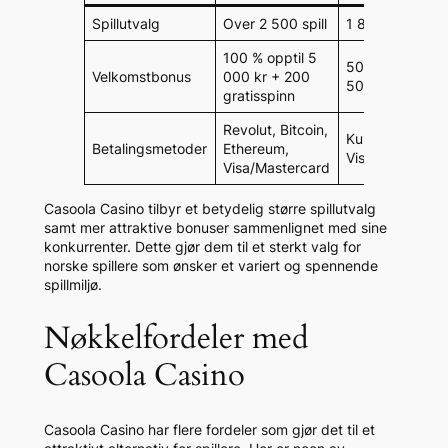
Spillutvalg
Over 2 500 spill
1 800 spill
100 % opptil 5
50 % opptil 2
Velkomstbonus
000 kr + 200
500 kr
gratisspinn
Revolut, Bitcoin,
Kun
Betalingsmetoder
Ethereum,
Visa/Mastercar
Visa/Mastercard
Casoola Casino tilbyr et betydelig større spillutvalg
samt mer attraktive bonuser sammenlignet med sine
konkurrenter. Dette gjør dem til et sterkt valg for
norske spillere som ønsker et variert og spennende
spillmiljø.
Nøkkelfordeler med
Casoola Casino
Casoola Casino har flere fordeler som gjør det til et