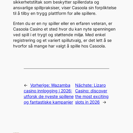
sikkerhetstiltak som beskytter spillerdata og
ansvarlige spillpraksiser, viser Casoola sin forpliktelse
til å tilby en trygg plattform for alle spillere.
Enten du er en ny spiller eller en erfaren veteran, er
Casoola Casino et sted hvor du kan nyte spenningen
ved spill i et trygt og støttende miljø. Med enkel
registrering og et variert spillutvalg, er det lett å se
hvorfor så mange har valgt å spille hos Casoola.
←
Vorherige:
Wazamba
Nächste:
Lizaro
casino innlogging i 2026:
Casino: discover
utforsk de nyeste spillene
the most exciting
og fantastiske kampanjer
slots in 2026
→