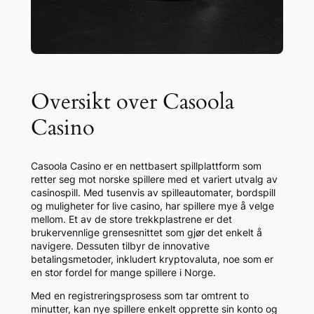
Oversikt over Casoola
Casino
Casoola Casino er en nettbasert spillplattform som
retter seg mot norske spillere med et variert utvalg av
casinospill. Med tusenvis av spilleautomater, bordspill
og muligheter for live casino, har spillere mye å velge
mellom. Et av de store trekkplastrene er det
brukervennlige grensesnittet som gjør det enkelt å
navigere. Dessuten tilbyr de innovative
betalingsmetoder, inkludert kryptovaluta, noe som er
en stor fordel for mange spillere i Norge.
Med en registreringsprosess som tar omtrent to
minutter, kan nye spillere enkelt opprette sin konto og