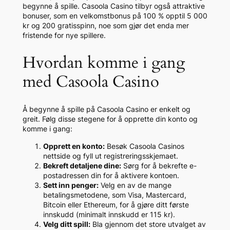
begynne å spille. Casoola Casino tilbyr også attraktive
bonuser, som en velkomstbonus på 100 % opptil 5 000
kr og 200 gratisspinn, noe som gjør det enda mer
fristende for nye spillere.
Hvordan komme i gang
med Casoola Casino
Å begynne å spille på Casoola Casino er enkelt og
greit. Følg disse stegene for å opprette din konto og
komme i gang:
Opprett en konto:
Besøk Casoola Casinos
nettside og fyll ut registreringsskjemaet.
Bekreft detaljene dine:
Sørg for å bekrefte e-
postadressen din for å aktivere kontoen.
Sett inn penger:
Velg en av de mange
betalingsmetodene, som Visa, Mastercard,
Bitcoin eller Ethereum, for å gjøre ditt første
innskudd (minimalt innskudd er 115 kr).
Velg ditt spill:
Bla gjennom det store utvalget av