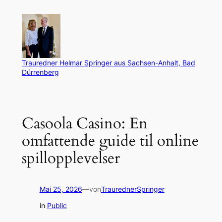
Zum
Inhalt
springen
Trauredner Helmar Springer aus Sachsen-Anhalt, Bad
Dürrenberg
Casoola Casino: En
omfattende guide til online
spillopplevelser
Mai 25, 2026
—
von
TraurednerSpringer
in
Public