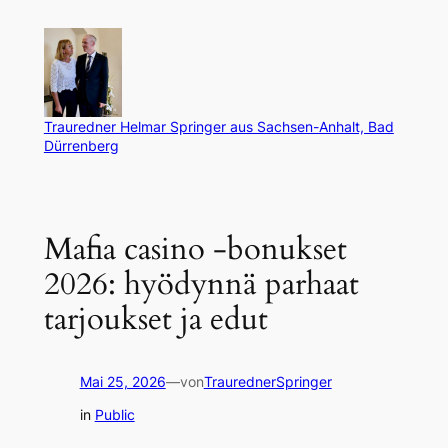
Zum
Inhalt
springen
Trauredner Helmar Springer aus Sachsen-Anhalt, Bad
Dürrenberg
Mafia casino -bonukset
2026: hyödynnä parhaat
tarjoukset ja edut
Mai 25, 2026
—
von
TraurednerSpringer
in
Public