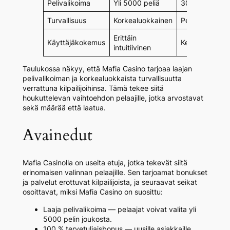
Pelivalikoima
Yli 5000 peliä
3000 peliä
Turvallisuus
Korkealuokkainen
Perustaso
Erittäin
Käyttäjäkokemus
Keskinkertain
intuitiivinen
Taulukossa näkyy, että Mafia Casino tarjoaa laajan
pelivalikoiman ja korkealuokkaista turvallisuutta
verrattuna kilpailijoihinsa. Tämä tekee siitä
houkuttelevan vaihtoehdon pelaajille, jotka arvostavat
sekä määrää että laatua.
Avainedut
Mafia Casinolla on useita etuja, jotka tekevät siitä
erinomaisen valinnan pelaajille. Sen tarjoamat bonukset
ja palvelut erottuvat kilpailijoista, ja seuraavat seikat
osoittavat, miksi Mafia Casino on suosittu:
Laaja pelivalikoima — pelaajat voivat valita yli
5000 pelin joukosta.
100 % tervetuliaisbonus — uusille asiakkaille