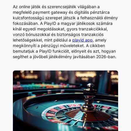
Az online játék és szerencsejáték világában a
megfelelő payment gateway és digitális pénztárca
kulcsfontosságú szerepet játszik a felhasználói élmény
fokozásában. A PlayID a magyar játékosok számára
kínál egyedi megoldásokat, gyors tranzakciókkal,
vonzó bónuszokkal és biztonságos tranzakciós
lehetőségekkel, mint például a
playid app
, amely
megkönnyíti a pénzügyi műveleteket. A cikkben
bemutatjuk a PlayID funkcióit, előnyeit és azt, hogyan
segíthet a jövőbeli játékélmény javításában 2026-ban.