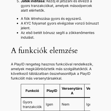
Játék indítása:
Kezdj el játszani és élvezd a
gyors tranzakciókat, amelyek másodpercek
alatt elérhetők.
A fiók létrehozása gyors és egyszerű.
A KYC folyamat gyors elvégzése vonzó bónuszt
jelent.
Az első betét bónusz segíti a zökkenőmentes
indulást.
A funkciók elemzése
A PlayID rengeteg hasznos funkcióval rendelkezik,
amelyek megkülönböztetik más szolgáltatóktól. A
következő táblázatban összehasonlítjuk a PlayID
funkcióit más versenytársakkal.
Versenytárs
Versenytárs
Funkció
PlayID
A
B
Gyors
Igen
Nem
Igen
tranzakciók