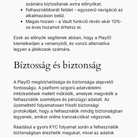
számára biztosítanak extra előnyöket.
Felhasználóbarát felület – egyszerű navigáció az
alkalmazáson belül.
Magas hozam – a Vault funkció révén akár 10%-
os éves hozamot érhetsz el.
Ezek az előnyök segítenek abban, hogy a PlayID
kiemelkedjen a versenyből, és vonzó alternatíva
legyen a játékosok számára.
Bíztosság és biztonság
A PlayID megbízhatósága és biztonsága alapvető
fontosságú. A platform szigorú adatvédelmi
intézkedések mellett működik, amelyek megvédik a
felhasználók személyes és pénzügyi adatait. Az
üzemeltető folyamatosan frissíti biztonsági
protokolljait, hogy a felhasználók mindig biztonságban
legyenek, amikor online tranzakciókat végeznek.
Ráadásul a gyors KYC folyamat során a felhasználók
biztonságban érezhetik magukat, mivel az adatok