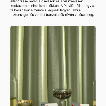
ellenőrzése révén a csalások és a visszaélések
kockázata minimálisra csökken. A PlayID célja, hogy a
felhasználók élménye a legjobb legyen, ami a
biztonságos és védett tranzakciók révén valósul meg.