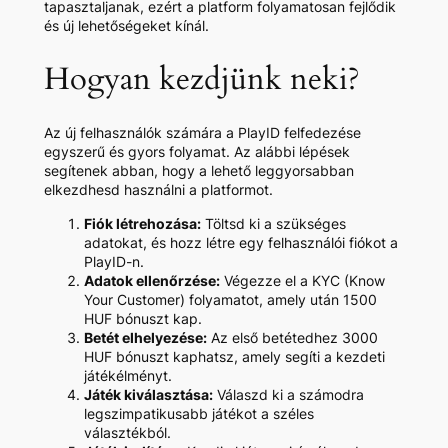
tapasztaljanak, ezért a platform folyamatosan fejlődik
és új lehetőségeket kínál.
Hogyan kezdjünk neki?
Az új felhasználók számára a PlayID felfedezése
egyszerű és gyors folyamat. Az alábbi lépések
segítenek abban, hogy a lehető leggyorsabban
elkezdhesd használni a platformot.
Fiók létrehozása:
Töltsd ki a szükséges
adatokat, és hozz létre egy felhasználói fiókot a
PlayID-n.
Adatok ellenőrzése:
Végezze el a KYC (Know
Your Customer) folyamatot, amely után 1500
HUF bónuszt kap.
Betét elhelyezése:
Az első betétedhez 3000
HUF bónuszt kaphatsz, amely segíti a kezdeti
játékélményt.
Játék kiválasztása:
Válaszd ki a számodra
legszimpatikusabb játékot a széles
választékból.