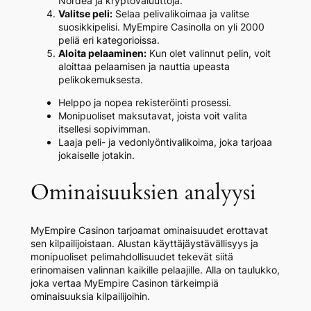
Nordea ja kryptovaluuttoja.
Valitse peli:
Selaa pelivalikoimaa ja valitse
suosikkipelisi. MyEmpire Casinolla on yli 2000
peliä eri kategorioissa.
Aloita pelaaminen:
Kun olet valinnut pelin, voit
aloittaa pelaamisen ja nauttia upeasta
pelikokemuksesta.
Helppo ja nopea rekisteröinti prosessi.
Monipuoliset maksutavat, joista voit valita
itsellesi sopivimman.
Laaja peli- ja vedonlyöntivalikoima, joka tarjoaa
jokaiselle jotakin.
Ominaisuuksien analyysi
MyEmpire Casinon tarjoamat ominaisuudet erottavat
sen kilpailijoistaan. Alustan käyttäjäystävällisyys ja
monipuoliset pelimahdollisuudet tekevät siitä
erinomaisen valinnan kaikille pelaajille. Alla on taulukko,
joka vertaa MyEmpire Casinon tärkeimpiä
ominaisuuksia kilpailijoihin.