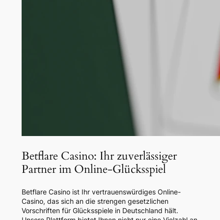
Betflare Casino: Ihr zuverlässiger
Partner im Online-Glücksspiel
Betflare Casino ist Ihr vertrauenswürdiges Online-
Casino, das sich an die strengen gesetzlichen
Vorschriften für Glücksspiele in Deutschland hält.
Unsere Plattform bietet Ihnen nicht nur eine Vielzahl an