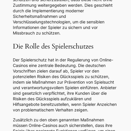
Zustimmung weitergegeben werden. Dies geschieht
durch die Implementierung moderner
Sicherheitsmaßnahmen und
Verschlüsselungstechnologien, um die sensiblen
Informationen der Spieler zu sichern und vor
Missbrauch zu schützen.
Die Rolle des Spielerschutzes
Der Spielerschutz hat in der Regulierung von Online-
Casinos eine zentrale Bedeutung. Die deutschen
Vorschriften zielen darauf ab, Spieler vor den
potenziellen Risiken des Glücksspiels zu schützen,
indem sie Maßnahmen zur Prävention von Spielsucht
und verantwortungsvollem Spielen einführen. Anbieter
sind gesetzlich verpflichtet, ihre Kunden über die
Risiken des Glücksspiels aufzuklären und
Hilfsangebote bereitzustellen, wenn Spieler Anzeichen
von problematischem Verhalten zeigen.
Zusätzlich zu den oben genannten Maßnahmen
müssen Online-Casinos auch sicherstellen, dass ihre
Spiele über geeignete Funktionen verfügen, um einen