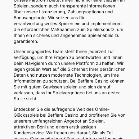
Spielen, sondern auch transparente Informationen
über unsere Lizenzierung, Zahlungsoptionen und
Bonusangebote. Wir setzen uns für
verantwortungsvolles Spielen ein und implementieren
die erforderlichen Maßnahmen zum Spielerschutz, um
Ihnen ein sicheres und angenehmes Spielerlebnis zu
garantieren.
Unser engagiertes Team steht Ihnen jederzeit zur
Verfügung, um Ihre Fragen zu beantworten und Ihnen
beim Navigieren durch unsere Plattform zu helfen. Wir
legen großen Wert auf die Sicherheit Ihrer persönlichen
Daten und nutzen modernste Technologien, um Ihre
Informationen zu schützen. Bei Betflare Casino können
Sie mit gutem Gewissen spielen und sich darauf
verlassen, dass Ihr Spielvergnügen bei uns an erster
Stelle steht.
Entdecken Sie die aufregende Welt des Online-
Glücksspiels bei Betflare Casino und profitieren Sie von
unserem umfangreichen Angebot an Spielen,
attraktiven Boni und einem erstklassigen
Kundenservice. Wir freuen uns darauf, Sie als Teil
unserer Community begrüßen zu dürfen und Ihnen ein