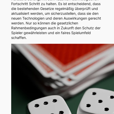
Fortschritt Schritt zu halten. Es ist entscheidend, dass
die bestehenden Gesetze regelmäßig überprüft und
aktualisiert werden, um sicherzustellen, dass sie den
neuen Technologien und deren Auswirkungen gerecht
werden. Nur so können die gesetzlichen
Rahmenbedingungen auch in Zukunft den Schutz der
Spieler gewährleisten und ein faires Spielumfeld
schaffen.