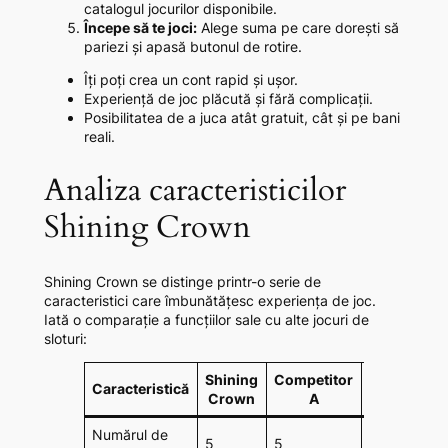
catalogul jocurilor disponibile.
Începe să te joci:
Alege suma pe care dorești să
pariezi și apasă butonul de rotire.
Îți poți crea un cont rapid și ușor.
Experiență de joc plăcută și fără complicații.
Posibilitatea de a juca atât gratuit, cât și pe bani
reali.
Analiza caracteristicilor
Shining Crown
Shining Crown se distinge printr-o serie de
caracteristici care îmbunătățesc experiența de joc.
Iată o comparație a funcțiilor sale cu alte jocuri de
sloturi:
Shining
Competitor
Competito
Caracteristică
Crown
A
B
Numărul de
5
5
5