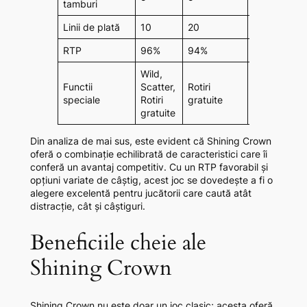
tamburi
Linii de plată
10
20
15
RTP
96%
94%
95%
Wild,
Functii
Scatter,
Rotiri
Wild-uri
speciale
Rotiri
gratuite
gratuite
Din analiza de mai sus, este evident că Shining Crown
oferă o combinație echilibrată de caracteristici care îi
conferă un avantaj competitiv. Cu un RTP favorabil și
opțiuni variate de câștig, acest joc se dovedește a fi o
alegere excelentă pentru jucătorii care caută atât
distracție, cât și câștiguri.
Beneficiile cheie ale
Shining Crown
Shining Crown nu este doar un joc clasic; acesta oferă