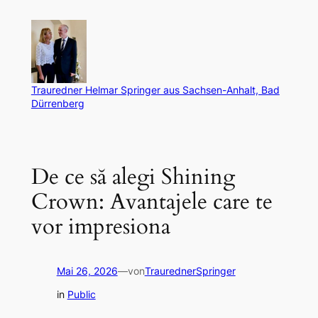
Zum
Inhalt
springen
Trauredner Helmar Springer aus Sachsen-Anhalt, Bad
Dürrenberg
De ce să alegi Shining
Crown: Avantajele care te
vor impresiona
Mai 26, 2026
—
von
TraurednerSpringer
in
Public