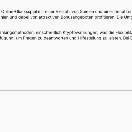
Online-Glücksspiel mit einer Vielzahl von Spielen und einer benutze
len und dabei von attraktiven Bonusangeboten profitieren. Die Umge
ahlungsmethoden, einschließlich Kryptowährungen, was die Flexibilit
fügung, um Fragen zu beantworten und Hilfestellung zu leisten. Bei