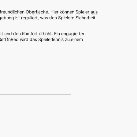
rfreundlichen Oberfläche. Hier können Spieler aus
bung ist reguliert, was den Spielern Sicherheit
ät und den Komfort erhöht. Ein engagierter
 BetOnRed wird das Spielerlebnis zu einem