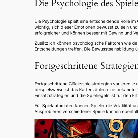
Die Psychologie des Spiel
Die Psychologie spielt eine entscheidende Rolle im 
wichtig, sich dieser Emotionen bewusst zu sein und s
erfolgreicher und können besser mit Gewinn und V
Zusätzlich können psychologische Faktoren wie da
Entscheidungen treffen. Die Bewusstseinsbildung üb
Fortgeschrittene Strategie
Fortgeschrittene Glücksspielstrategien variieren je
beispielsweise ist das Kartenzählen eine bekannte
Einsatzstrategien und die Spielregeln ist für den Er
Für Spielautomaten können Spieler die Volatilität
Ausprobieren verschiedener Spiele können ebenfalls 