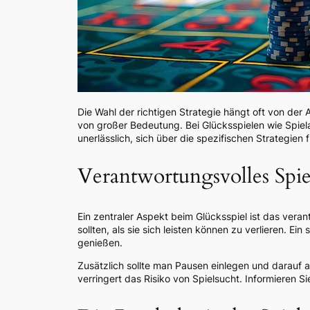
Die Wahl der richtigen Strategie hängt oft von der
von großer Bedeutung. Bei Glücksspielen wie Spielau
unerlässlich, sich über die spezifischen Strategien f
Verantwortungsvolles Spi
Ein zentraler Aspekt beim Glücksspiel ist das vera
sollten, als sie sich leisten können zu verlieren. Ei
genießen.
Zusätzlich sollte man Pausen einlegen und darauf a
verringert das Risiko von Spielsucht. Informieren 