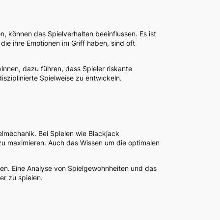
n, können das Spielverhalten beeinflussen. Es ist
die ihre Emotionen im Griff haben, sind oft
nnen, dazu führen, dass Spieler riskante
sziplinierte Spielweise zu entwickeln.
ielmechanik. Bei Spielen wie Blackjack
n zu maximieren. Auch das Wissen um die optimalen
hlen. Eine Analyse von Spielgewohnheiten und das
er zu spielen.