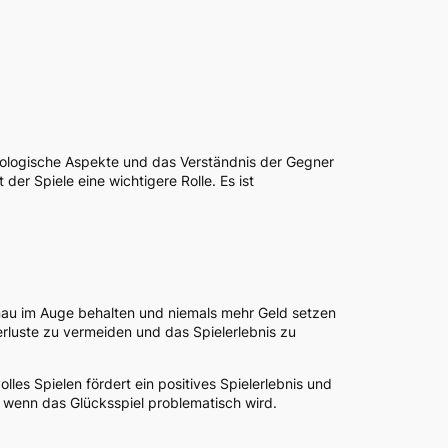
ychologische Aspekte und das Verständnis der Gegner
er Spiele eine wichtigere Rolle. Es ist
genau im Auge behalten und niemals mehr Geld setzen
e Verluste zu vermeiden und das Spielerlebnis zu
les Spielen fördert ein positives Spielerlebnis und
, wenn das Glücksspiel problematisch wird.