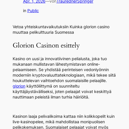
Apr. 1, 2026
—
von
TraurednerSpringer
in
Public
Vetoa yhteiskuntavaikutuksiin Kuinka glorion casino
muuttaa pelikulttuuria Suomessa
Glorion Casinon esittely
Kasino on uusi ja innovatiivinen pelialusta, joka tuo
mukanaan mullistavan lähestymistavan online-
pelaamiseen. Se yhdistää perinteisen vedonlyönnin
moderniin kryptovaluuttateknologiaan, mikä tekee siitä
houkuttelevan vaihtoehdon suomalaisille pelaajille.
glorion
käyttöliittymä on suunniteltu
käyttäjäystävälliseksi, joten pelaajat voivat keskittyä
nauttimaan peleistä ilman turhia häiriöitä.
Kasinon laaja pelivalikoima kattaa niin kolikkopelit kuin
live-kasinopelee, mikä mahdollistaa monipuolisen
pelikokemuksen. Suomalaiset pelaajat voivat myös