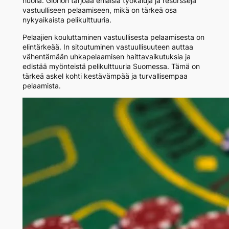
huolia. Glorion tarjoaa erilaisia työkaluja ja resursseja
vastuulliseen pelaamiseen, mikä on tärkeä osa
nykyaikaista pelikulttuuria.
Pelaajien kouluttaminen vastuullisesta pelaamisesta on
elintärkeää. In sitoutuminen vastuullisuuteen auttaa
vähentämään uhkapelaamisen haittavaikutuksia ja
edistää myönteistä pelikulttuuria Suomessa. Tämä on
tärkeä askel kohti kestävämpää ja turvallisempaa
pelaamista.