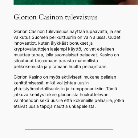
Glorion Casinon tulevaisuus
Glorion Casinon tulevaisuus näyttää lupaavalta, ja sen
vaikutus Suomen pelikulttuuriin on vain alussa. Uudet
innovaatiot, kuten älykkäät bonukset ja
kryptovaluuttojen laajempi käyttö, voivat edelleen
muuttaa tapaa, jolla suomalaiset pelaavat. Kasino on
sitoutunut tarjoamaan parasta mahdollista
pelikokemusta ja pitämään huolta pelaajistaan.
Glorion Kasino on myös aktiivisesti mukana pelialan
kehittämisessä, mikä voi johtaa uusiin
yhteistyömahdollisuuksiin ja kumppanuuksiin. Tämä
jatkuva kehitys tekee glorionista houkuttelevan
vaihtoehdon sekä uusille että kokeneille pelaajille, jotka
etsivät uusia tapoja nauttia uhkapeleistä.