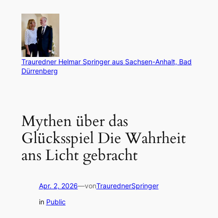
Zum
Inhalt
springen
Trauredner Helmar Springer aus Sachsen-Anhalt, Bad
Dürrenberg
Mythen über das
Glücksspiel Die Wahrheit
ans Licht gebracht
Apr. 2, 2026
—
von
TraurednerSpringer
in
Public