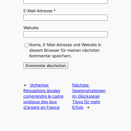
E-Mail-Adresse
*
Website
Name, E-Mail-Adresse und Website in
diesem Browser für meinen nächsten
Kommentar speichern.
←
Vorherige:
Nächste:
Régulations légales
Gewinnstrategien
comprendre le cadre
im Glücksspiel
juridique des jeux
Tipps für mehr
d'argent en France
Erfolg
→