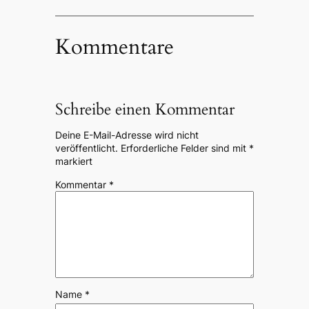
Kommentare
Schreibe einen Kommentar
Deine E-Mail-Adresse wird nicht
veröffentlicht.
Erforderliche Felder sind mit
*
markiert
Kommentar
*
Name
*