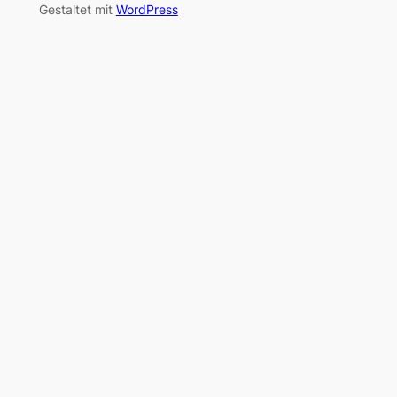
Gestaltet mit
WordPress