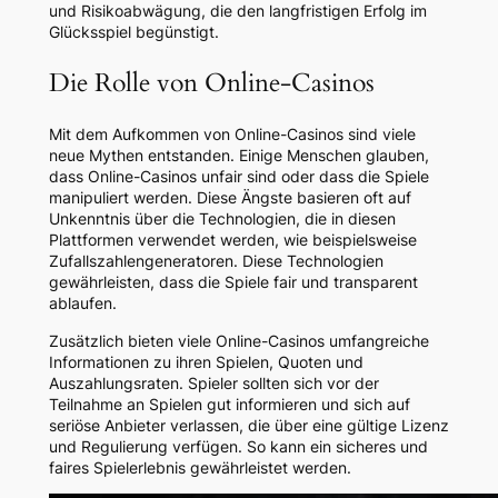
und Risikoabwägung, die den langfristigen Erfolg im
Glücksspiel begünstigt.
Die Rolle von Online-Casinos
Mit dem Aufkommen von Online-Casinos sind viele
neue Mythen entstanden. Einige Menschen glauben,
dass Online-Casinos unfair sind oder dass die Spiele
manipuliert werden. Diese Ängste basieren oft auf
Unkenntnis über die Technologien, die in diesen
Plattformen verwendet werden, wie beispielsweise
Zufallszahlengeneratoren. Diese Technologien
gewährleisten, dass die Spiele fair und transparent
ablaufen.
Zusätzlich bieten viele Online-Casinos umfangreiche
Informationen zu ihren Spielen, Quoten und
Auszahlungsraten. Spieler sollten sich vor der
Teilnahme an Spielen gut informieren und sich auf
seriöse Anbieter verlassen, die über eine gültige Lizenz
und Regulierung verfügen. So kann ein sicheres und
faires Spielerlebnis gewährleistet werden.