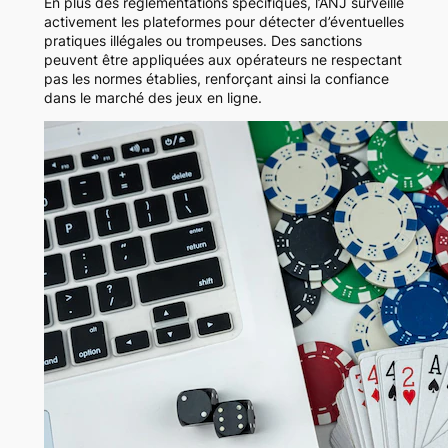
En plus des réglementations spécifiques, l’ANJ surveille
activement les plateformes pour détecter d’éventuelles
pratiques illégales ou trompeuses. Des sanctions
peuvent être appliquées aux opérateurs ne respectant
pas les normes établies, renforçant ainsi la confiance
dans le marché des jeux en ligne.