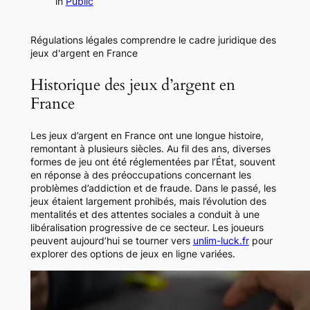
in
Public
Régulations légales comprendre le cadre juridique des
jeux d'argent en France
Historique des jeux d’argent en
France
Les jeux d’argent en France ont une longue histoire,
remontant à plusieurs siècles. Au fil des ans, diverses
formes de jeu ont été réglementées par l’État, souvent
en réponse à des préoccupations concernant les
problèmes d’addiction et de fraude. Dans le passé, les
jeux étaient largement prohibés, mais l’évolution des
mentalités et des attentes sociales a conduit à une
libéralisation progressive de ce secteur. Les joueurs
peuvent aujourd’hui se tourner vers
unlim-luck.fr
pour
explorer des options de jeux en ligne variées.