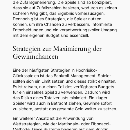
die Zufallsgenerierung. Die Spiele sind so konzipiert,
dass sie auf Zufallszahlen basieren, wodurch es keinen
sicheren Weg gibt, das Ergebnis vorherzusagen.
Dennoch gibt es Strategien, die Spieler nutzen
können, um ihre Chancen zu verbessern. Informierte
Entscheidungen und ein verantwortungsvoller Umgang
mit dem eigenen Budget sind essenziell.
Strategien zur Maximierung der
Gewinnchancen
Eine der häufigsten Strategien in Hochrisiko-
Glücksspielen ist das Bankroll-Management. Spieler
sollten sich ein Limit setzen und dieses strikt einhalten.
Es ist ratsam, nur einen Teil des verfügbaren Budgets
für ein einzelnes Spiel zu verwenden. Dadurch wird
das Risiko eines Totalverlusts minimiert. Ein kluger
Spieler wird auch in Betracht ziehen, Gewinne sofort
zu sichern, anstatt das gesamte Geld weiter zu setzen.
Ein weiterer Ansatz ist die Anwendung von
Wettstrategien, wie der Martingale- oder Fibonacci-
Methode. Diese Systeme basieren auf dem Prinzip,