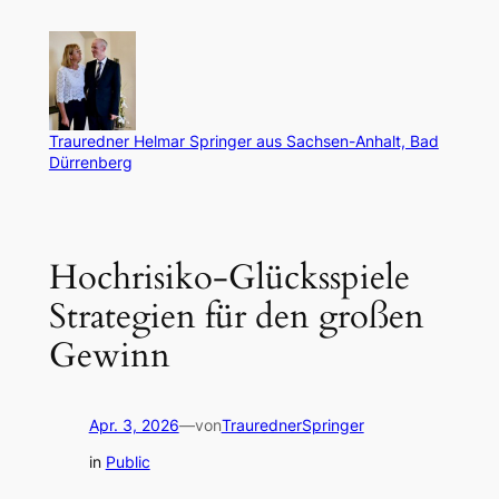
Zum
Inhalt
springen
Trauredner Helmar Springer aus Sachsen-Anhalt, Bad
Dürrenberg
Hochrisiko-Glücksspiele
Strategien für den großen
Gewinn
Apr. 3, 2026
—
von
TraurednerSpringer
in
Public