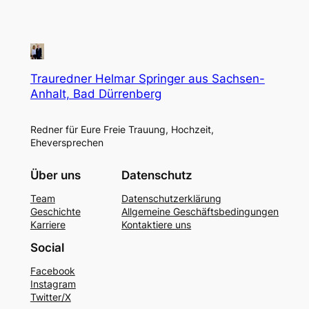
Trauredner Helmar Springer aus Sachsen-
Anhalt, Bad Dürrenberg
Redner für Eure Freie Trauung, Hochzeit,
Eheversprechen
Über uns
Datenschutz
Team
Datenschutzerklärung
Geschichte
Allgemeine Geschäftsbedingungen
Karriere
Kontaktiere uns
Social
Facebook
Instagram
Twitter/X