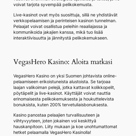
voivat tarjota syvempää pelikokemusta.
Live-kasinot ovat myös suosittuja, sillä ne yhdistävät
verkkopelaamisen ja perinteisen kasinon tunnelman.
Pelaajat voivat osallistua peleihin reaaliajassa ja
kommunikoida jakajien kanssa, mikä tuo lisää
interaktiivisuutta ja jännitystä pelikokemukseen.
VegasHero Kasino: Aloita matkasi
VegasHero Kasino on yksi Suomen johtavista online-
pelaamiseen erikoistuneista alustoista. Se tarjoaa
laajan valikoiman pelejä, jotka kattavat kolikkopelit,
pöytäpelit ja live-kasinot. Käyttäjät voivat nauttia
erinomaisesta pelikokemuksesta ja houkuttelevista
bonuksista, kuten 200% tervetuliaisbonuksesta.
Kasino panostaa pelaajien turvallisuuteen ja
viihtyvyyteen, joten jokainen voi keskittyä
hauskanpitoon. Liity mukaan ja koe unohtumattomat
hetket pelaamalla VegasHero Kasinolla!