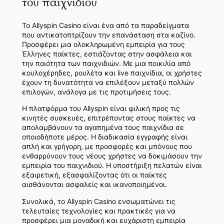
του παιχνιδιού
Το Allyspin Casino είναι ένα από τα παραδείγματα
που αντικατοπτρίζουν την επανάσταση στα καζίνο.
Προσφέρει μια ολοκληρωμένη εμπειρία για τους
Έλληνες παίκτες, εστιάζοντας στην ασφάλεια και
την ποιότητα των παιχνιδιών. Με μια ποικιλία από
κουλοχέρηδες, ρουλέτα και live παιχνίδια, οι χρήστες
έχουν τη δυνατότητα να επιλέξουν μεταξύ πολλών
επιλογών, ανάλογα με τις προτιμήσεις τους.
Η πλατφόρμα του Allyspin είναι φιλική προς τις
κινητές συσκευές, επιτρέποντας στους παίκτες να
απολαμβάνουν τα αγαπημένα τους παιχνίδια σε
οποιοδήποτε μέρος. Η διαδικασία εγγραφής είναι
απλή και γρήγορη, με προσφορές και μπόνους που
ενθαρρύνουν τους νέους χρήστες να δοκιμάσουν την
εμπειρία του παιχνιδιού. Η υποστήριξη πελατών είναι
εξαιρετική, εξασφαλίζοντας ότι οι παίκτες
αισθάνονται ασφαλείς και ικανοποιημένοι.
Συνολικά, το Allyspin Casino ενσωματώνει τις
τελευταίες τεχνολογίες και πρακτικές για να
προσφέρει μια μοναδική και ευχάριστη εμπειρία