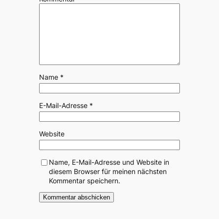
Name
*
E-Mail-Adresse
*
Website
Name, E-Mail-Adresse und Website in
diesem Browser für meinen nächsten
Kommentar speichern.