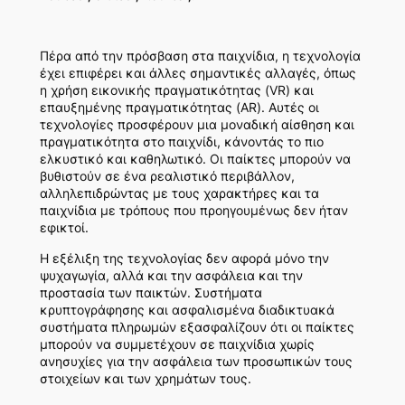
Πέρα από την πρόσβαση στα παιχνίδια, η τεχνολογία
έχει επιφέρει και άλλες σημαντικές αλλαγές, όπως
η χρήση εικονικής πραγματικότητας (VR) και
επαυξημένης πραγματικότητας (AR). Αυτές οι
τεχνολογίες προσφέρουν μια μοναδική αίσθηση και
πραγματικότητα στο παιχνίδι, κάνοντάς το πιο
ελκυστικό και καθηλωτικό. Οι παίκτες μπορούν να
βυθιστούν σε ένα ρεαλιστικό περιβάλλον,
αλληλεπιδρώντας με τους χαρακτήρες και τα
παιχνίδια με τρόπους που προηγουμένως δεν ήταν
εφικτοί.
Η εξέλιξη της τεχνολογίας δεν αφορά μόνο την
ψυχαγωγία, αλλά και την ασφάλεια και την
προστασία των παικτών. Συστήματα
κρυπτογράφησης και ασφαλισμένα διαδικτυακά
συστήματα πληρωμών εξασφαλίζουν ότι οι παίκτες
μπορούν να συμμετέχουν σε παιχνίδια χωρίς
ανησυχίες για την ασφάλεια των προσωπικών τους
στοιχείων και των χρημάτων τους.