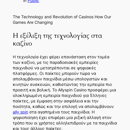
in
Public
The Technology and Revolution of Casinos How Our
Games Are Changing
Η εξέλιξη της τεχνολογίας στα
καζίνο
Η τεχνολογία έχει φέρει επανάσταση στον τομέα
των καζίνο, με τις παραδοσιακές εμπειρίες
παιχνιδιού να μετατρέπονται σε ψηφιακές
πλατφόρμες. Οι παίκτες μπορούν τώρα να
απολαμβάνουν παιχνίδια μέσω υπολογιστών και
κινητών συσκευών, καθιστώντας την εμπειρία πιο
προσιτή και βολική. Το Allyspin Casino προσφέρει μια
ολοκληρωμένη εμπειρία παιχνιδιού για Έλληνες
παίκτες, με έμφαση στην ασφάλεια και την
ποιότητα, καθώς και την επιλογή να απολαμβάνουν
ally spin
στα αγαπημένα τους παιχνίδια. Η
ψηφιοποίηση έχει επιφέρει μια ριζική αλλαγή στον
τρόπο που οι χρήστες αλληλεπιδρούν με τα παιχνίδια
και τους άλλους παίκτες.