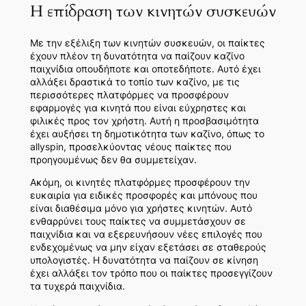
Η επίδραση των κινητών συσκευών
Με την εξέλιξη των κινητών συσκευών, οι παίκτες
έχουν πλέον τη δυνατότητα να παίζουν καζίνο
παιχνίδια οπουδήποτε και οποτεδήποτε. Αυτό έχει
αλλάξει δραστικά το τοπίο των καζίνο, με τις
περισσότερες πλατφόρμες να προσφέρουν
εφαρμογές για κινητά που είναι εύχρηστες και
φιλικές προς τον χρήστη. Αυτή η προσβασιμότητα
έχει αυξήσει τη δημοτικότητα των καζίνο, όπως το
allyspin, προσελκύοντας νέους παίκτες που
προηγουμένως δεν θα συμμετείχαν.
Ακόμη, οι κινητές πλατφόρμες προσφέρουν την
ευκαιρία για ειδικές προσφορές και μπόνους που
είναι διαθέσιμα μόνο για χρήστες κινητών. Αυτό
ενθαρρύνει τους παίκτες να συμμετάσχουν σε
παιχνίδια και να εξερευνήσουν νέες επιλογές που
ενδεχομένως να μην είχαν εξετάσει σε σταθερούς
υπολογιστές. Η δυνατότητα να παίζουν σε κίνηση
έχει αλλάξει τον τρόπο που οι παίκτες προσεγγίζουν
τα τυχερά παιχνίδια.