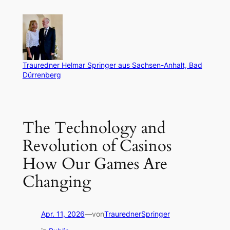
Zum
Inhalt
springen
Trauredner Helmar Springer aus Sachsen-Anhalt, Bad
Dürrenberg
The Technology and
Revolution of Casinos
How Our Games Are
Changing
Apr. 11, 2026
—
von
TraurednerSpringer