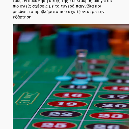
τους. Η προώθηση αυτής της κουλτούρας οδηγεί σε
πιο υγιείς σχέσεις με τα τυχερά παιχνίδια και
μειώνει τα προβλήματα που σχετίζονται με την
εξάρτηση.