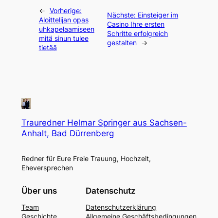
←
Vorherige:
Nächste:
Einsteiger im
Aloittelijan opas
Casino Ihre ersten
uhkapelaamiseen
Schritte erfolgreich
mitä sinun tulee
gestalten
→
tietää
Trauredner Helmar Springer aus Sachsen-
Anhalt, Bad Dürrenberg
Redner für Eure Freie Trauung, Hochzeit,
Eheversprechen
Über uns
Datenschutz
Team
Datenschutzerklärung
Geschichte
Allgemeine Geschäftsbedingungen