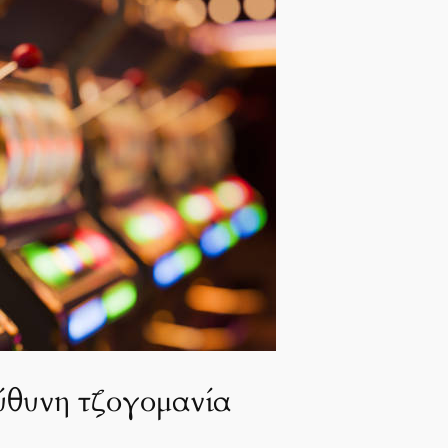
εύθυνη τζογομανία