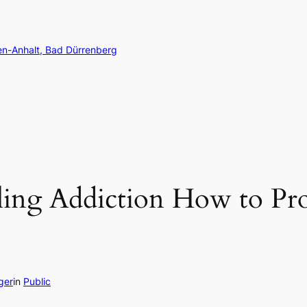
en-Anhalt, Bad Dürrenberg
ng Addiction How to Prot
ger
in
Public