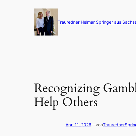
Zum
Inhalt
springen
Trauredner Helmar Springer aus Sachs
Recognizing Gambli
Help Others
Apr. 11, 2026
—
von
TraurednerSprin