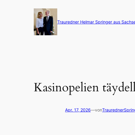
Zum
Inhalt
springen
Trauredner Helmar Springer aus Sachs
Kasinopelien täydel
Apr. 17, 2026
—
von
TraurednerSprin