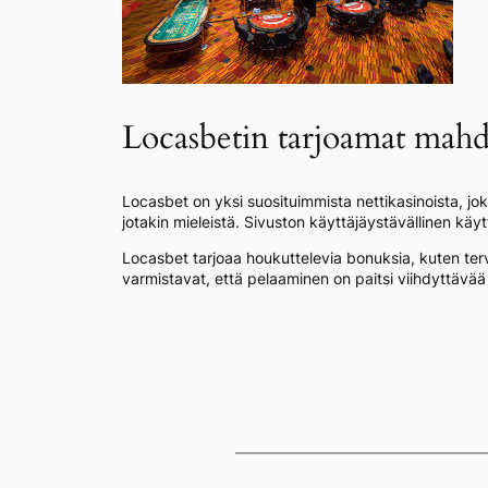
Locasbetin tarjoamat mahd
Locasbet on yksi suosituimmista nettikasinoista, joka
jotakin mieleistä. Sivuston käyttäjäystävällinen käy
Locasbet tarjoaa houkuttelevia bonuksia, kuten terv
varmistavat, että pelaaminen on paitsi viihdyttävää