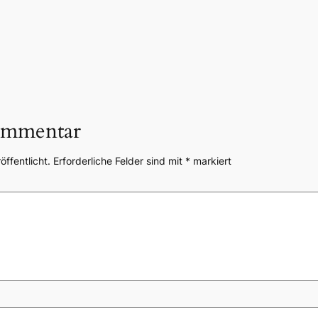
ommentar
öffentlicht.
Erforderliche Felder sind mit
*
markiert