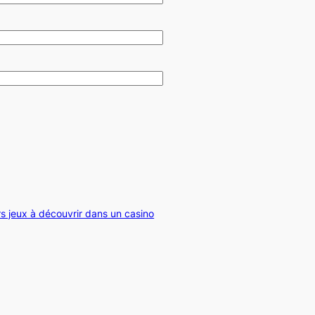
rs jeux à découvrir dans un casino