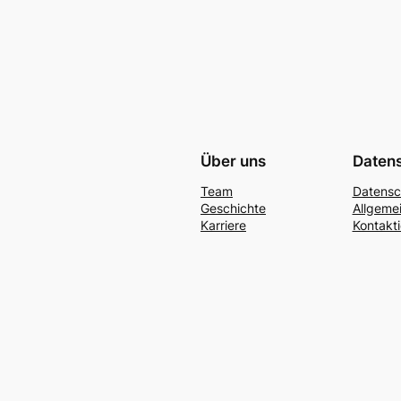
Über uns
Daten
Team
Datensc
Geschichte
Allgeme
Karriere
Kontakti