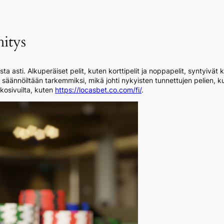
hitys
ista asti. Alkuperäiset pelit, kuten korttipelit ja noppapelit, syntyivä
 säännöiltään tarkemmiksi, mikä johti nykyisten tunnettujen pelien, ku
kosivuilta, kuten
https://locasbet.co.com/fi/
.