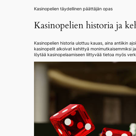
Kasinopelien täydellinen päättäjän opas
Kasinopelien historia ja ke
Kasinopelien historia ulottuu kauas, aina antiikin ajo
kasinopelit alkoivat kehittyä monimutkaisemmiksi ja
löytää kasinopelaamiseen liittyvää tietoa myös verk