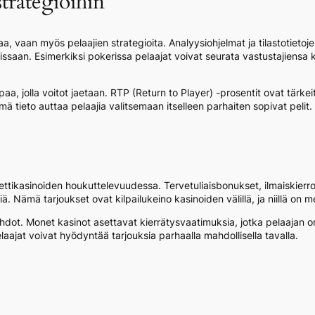
trategioihin
 vaan myös pelaajien strategioita. Analyysiohjelmat ja tilastotietoje
ssaan. Esimerkiksi pokerissa pelaajat voivat seurata vastustajiensa
a, jolla voitot jaetaan. RTP (Return to Player) -prosentit ovat tärkeitä
ämä tieto auttaa pelaajia valitsemaan itselleen parhaiten sopivat pelit.
ettikasinoiden houkuttelevuudessa. Tervetuliaisbonukset, ilmaiskierr
skiä. Nämä tarjoukset ovat kilpailukeino kasinoiden välillä, ja niillä on
ehdot. Monet kasinot asettavat kierrätysvaatimuksia, jotka pelaajan 
aajat voivat hyödyntää tarjouksia parhaalla mahdollisella tavalla.