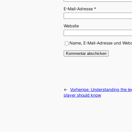
E-Mail-Adresse
*
Website
Name, E-Mail-Adresse und Websi
←
Vorherige:
Understanding the le
player should know