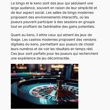
Le bingo et le keno sont des jeux qui séduisent une
large audience, souvent en raison de leur simplicité et
de leur aspect social. Les salles de bingo modernes
proposent des environnements interactifs, où les
joueurs peuvent participer à des sessions en groupe
tout en profitant de l’adrénaline des gains potentiels.
Quant au keno, il attire ceux qui aiment les jeux de
tirage. Les casinos modernes proposent des versions
digitales du keno, permettant aux joueurs de choisir
leurs numéros et de voir les résultats en temps réel.
Ces jeux sont parfaits pour les joueurs qui recherchent
une expérience de jeu décontractée.