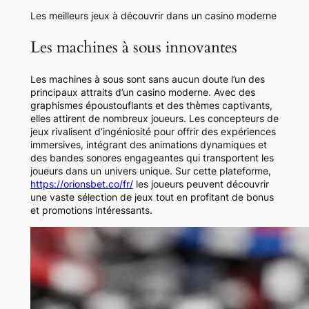
Les meilleurs jeux à découvrir dans un casino moderne
Les machines à sous innovantes
Les machines à sous sont sans aucun doute l’un des
principaux attraits d’un casino moderne. Avec des
graphismes époustouflants et des thèmes captivants,
elles attirent de nombreux joueurs. Les concepteurs de
jeux rivalisent d’ingéniosité pour offrir des expériences
immersives, intégrant des animations dynamiques et
des bandes sonores engageantes qui transportent les
joueurs dans un univers unique. Sur cette plateforme,
https://orionsbet.co/fr/
les joueurs peuvent découvrir
une vaste sélection de jeux tout en profitant de bonus
et promotions intéressants.