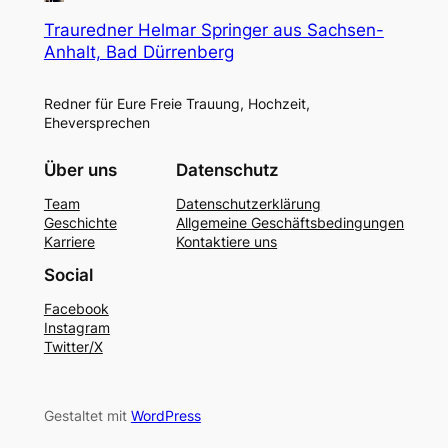
Trauredner Helmar Springer aus Sachsen-
Anhalt, Bad Dürrenberg
Redner für Eure Freie Trauung, Hochzeit,
Eheversprechen
Über uns
Datenschutz
Team
Datenschutzerklärung
Geschichte
Allgemeine Geschäftsbedingungen
Karriere
Kontaktiere uns
Social
Facebook
Instagram
Twitter/X
Gestaltet mit
WordPress