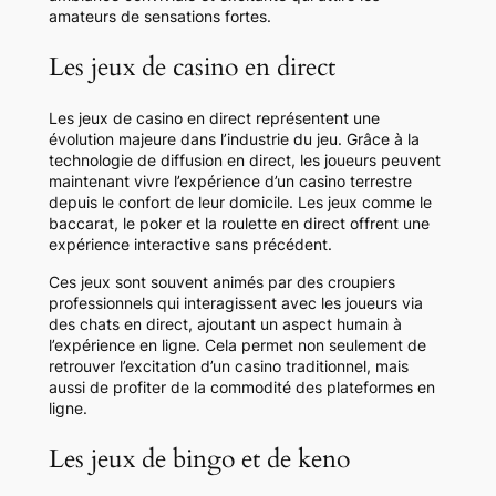
amateurs de sensations fortes.
Les jeux de casino en direct
Les jeux de casino en direct représentent une
évolution majeure dans l’industrie du jeu. Grâce à la
technologie de diffusion en direct, les joueurs peuvent
maintenant vivre l’expérience d’un casino terrestre
depuis le confort de leur domicile. Les jeux comme le
baccarat, le poker et la roulette en direct offrent une
expérience interactive sans précédent.
Ces jeux sont souvent animés par des croupiers
professionnels qui interagissent avec les joueurs via
des chats en direct, ajoutant un aspect humain à
l’expérience en ligne. Cela permet non seulement de
retrouver l’excitation d’un casino traditionnel, mais
aussi de profiter de la commodité des plateformes en
ligne.
Les jeux de bingo et de keno