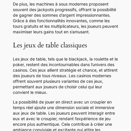
De plus, les machines à sous modernes proposent
souvent des jackpots progressifs, offrant la possibilité
de gagner des sommes d’argent impressionnantes.
Grâce à des fonctionnalités innovantes, comme les
tours gratuits et les multiplicateurs, les joueurs peuvent
maximiser leurs gains tout en s’amusant.
Les jeux de table classiques
Les jeux de table, tels que le blackjack, la roulette et le
poker, restent des incontournables dans l’univers des
casinos. Ces jeux allient stratégie et chance, et attirent
des joueurs de tous niveaux. Les casinos modernes
offrent souvent plusieurs variantes de ces jeux,
permettant aux joueurs de choisir celui qui leur
convient le mieux.
La possibilité de jouer en direct avec un croupier en
temps réel ajoute une dimension sociale et immersive
aux jeux de table. Les joueurs peuvent interagir entre
eux et avec le croupier, rendant l’expérience de jeu
encore plus authentique. Cela contribue à créer une
ambiance conviviale et excitante qui attire les