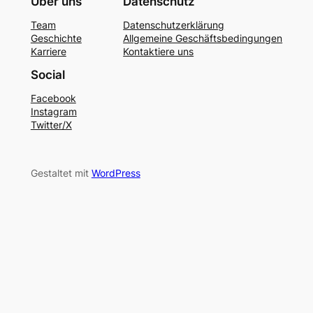
Über uns
Datenschutz
Team
Datenschutzerklärung
Geschichte
Allgemeine Geschäftsbedingungen
Karriere
Kontaktiere uns
Social
Facebook
Instagram
Twitter/X
Gestaltet mit
WordPress