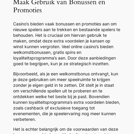
Maak Gebruik van Bonussen en
Promoties
Casino’s bieden vaak bonussen en promoties aan om
nieuwe spelers aan te trekken en bestaande spelers te
behouden. Het is cruciaal om hiervan gebruik te
maken, omdat deze extra voordelen je kansen op
winst kunnen vergroten. Veel online casino’s bieden
welkomstbonussen, gratis spins en
loyaliteitsprogramma’s aan. Door deze aanbiedingen
goed te begrijpen, kun je ze strategisch inzetten.
Bijvoorbeeld, als je een welkomstbonus ontvangt, kun
je deze gebruiken om meer speelruimte te krijgen
zonder je eigen geld in te zetten. Dit stelt je in staat
om verschillende spellen uit te proberen en te
ontdekken welke het beste bij je past. Bovendien
kunnen loyaliteitsprogramma’s extra voordelen bieden,
zoals cashback of exclusieve toegang tot
evenementen, die je speelervaring nog meer kunnen
verbeteren.
Het is echter belangrijk om de voorwaarden van deze