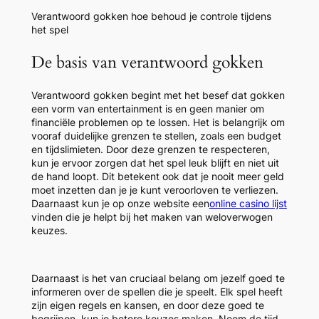
Verantwoord gokken hoe behoud je controle tijdens
het spel
De basis van verantwoord gokken
Verantwoord gokken begint met het besef dat gokken
een vorm van entertainment is en geen manier om
financiële problemen op te lossen. Het is belangrijk om
vooraf duidelijke grenzen te stellen, zoals een budget
en tijdslimieten. Door deze grenzen te respecteren,
kun je ervoor zorgen dat het spel leuk blijft en niet uit
de hand loopt. Dit betekent ook dat je nooit meer geld
moet inzetten dan je je kunt veroorloven te verliezen.
Daarnaast kun je op onze website een
online casino lijst
vinden die je helpt bij het maken van weloverwogen
keuzes.
Daarnaast is het van cruciaal belang om jezelf goed te
informeren over de spellen die je speelt. Elk spel heeft
zijn eigen regels en kansen, en door deze goed te
begrijpen, kun je betere keuzes maken. Neem de tijd