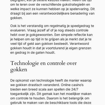
om te leren over de verschillende gokstrategieën en
welke impact ze kunnen hebben op je spelervaring. Dit
draagt bij aan een verantwoordelijkere benadering van
gokken.
Ook is het verstandig om regelmatig je speelgedrag te
evalueren. Vraag jezelf af of je nog steeds controle
hebt over je gokgewoonten. Een simpele reflectie kan
je helpen om op tijd in te grijpen als je merkt dat je te
veel tijd of geld aan gokken besteedt. Verantwoord
gokken houdt in dat je voortdurend je eigen grenzen
en gedrag in de gaten houdt.
Technologie en controle over
gokken
De opkomst van technologie heeft de manier waarop
we gokken drastisch veranderd. Online casino’s
bieden een breed scala aan spellen die 24/7
toegankelijk zijn. Dit gemak kan het moeilijker maken
om controle te houden. Daarom is het belangrijk om
gebruik te maken van de beschikbare tools die deze