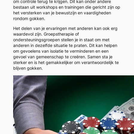
om controle terug te krijgen. Dit kan onder andere
bestaan uit workshops en trainingen die gericht zijn op
het versterken van je bewustzijn en vaardigheden
rondom gokken.
Het delen van je ervaringen met anderen kan ook erg
waardevol zijn. Groepstherapie of
ondersteuningsgroepen stellen je in staat om met
anderen in dezelfde situatie te praten. Dit kan helpen
om gevoelens van isolatie te verminderen en een
gevoel van gemeenschap te creëren. Samen sta je
sterker en is het gemakkelijker om verantwoordelijk te
blijven gokken.