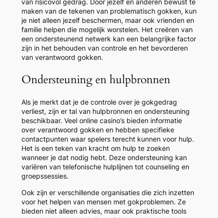
van risicovol gedrag. Door jezelf en anderen bewust te
maken van de tekenen van problematisch gokken, kun
je niet alleen jezelf beschermen, maar ook vrienden en
familie helpen die mogelijk worstelen. Het creëren van
een ondersteunend netwerk kan een belangrijke factor
zijn in het behouden van controle en het bevorderen
van verantwoord gokken.
Ondersteuning en hulpbronnen
Als je merkt dat je de controle over je gokgedrag
verliest, zijn er tal van hulpbronnen en ondersteuning
beschikbaar. Veel online casino’s bieden informatie
over verantwoord gokken en hebben specifieke
contactpunten waar spelers terecht kunnen voor hulp.
Het is een teken van kracht om hulp te zoeken
wanneer je dat nodig hebt. Deze ondersteuning kan
variëren van telefonische hulplijnen tot counseling en
groepssessies.
Ook zijn er verschillende organisaties die zich inzetten
voor het helpen van mensen met gokproblemen. Ze
bieden niet alleen advies, maar ook praktische tools