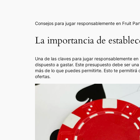
Consejos para jugar responsablemente en Fruit Part
La importancia de establec
Una de las claves para jugar responsablemente en F
dispuesto a gastar. Este presupuesto debe ser una c
más de lo que puedes permitirte. Esto te permitirá
ofertas.