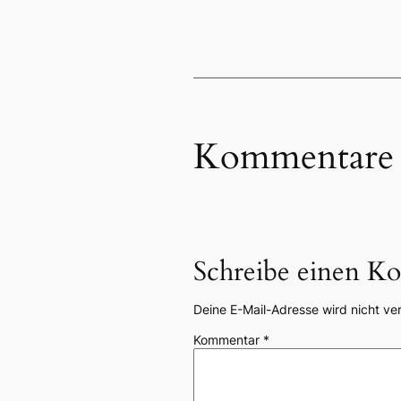
Kommentare
Schreibe einen K
Deine E-Mail-Adresse wird nicht ver
Kommentar
*