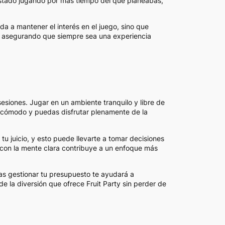
 estado jugando por más tiempo del que planeabas,
da a mantener el interés en el juego, sino que
s, asegurando que siempre sea una experiencia
esiones. Jugar en un ambiente tranquilo y libre de
s cómodo y puedas disfrutar plenamente de la
u juicio, y esto puede llevarte a tomar decisiones
 con la mente clara contribuye a un enfoque más
as gestionar tu presupuesto te ayudará a
 la diversión que ofrece Fruit Party sin perder de