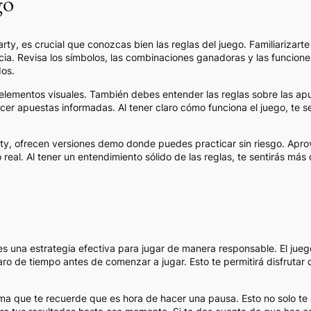
go
rty, es crucial que conozcas bien las reglas del juego. Familiarizar
cia. Revisa los símbolos, las combinaciones ganadoras y las funcione
dos.
os elementos visuales. También debes entender las reglas sobre las a
er apuestas informadas. Al tener claro cómo funciona el juego, te se
arty, ofrecen versiones demo donde puedes practicar sin riesgo. Apr
o real. Al tener un entendimiento sólido de las reglas, te sentirás má
y es una estrategia efectiva para jugar de manera responsable. El jue
claro de tiempo antes de comenzar a jugar. Esto te permitirá disfrutar
ma que te recuerde que es hora de hacer una pausa. Esto no solo te 