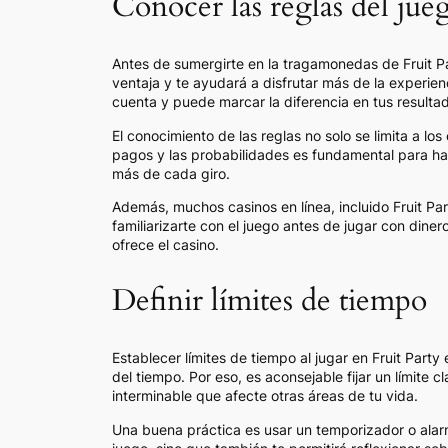
Conocer las reglas del jue
Antes de sumergirte en la tragamonedas de Fruit Pa
ventaja y te ayudará a disfrutar más de la experien
cuenta y puede marcar la diferencia en tus resulta
El conocimiento de las reglas no solo se limita a l
pagos y las probabilidades es fundamental para hac
más de cada giro.
Además, muchos casinos en línea, incluido Fruit P
familiarizarte con el juego antes de jugar con diner
ofrece el casino.
Definir límites de tiempo
Establecer límites de tiempo al jugar en Fruit Part
del tiempo. Por eso, es aconsejable fijar un límite 
interminable que afecte otras áreas de tu vida.
Una buena práctica es usar un temporizador o alar