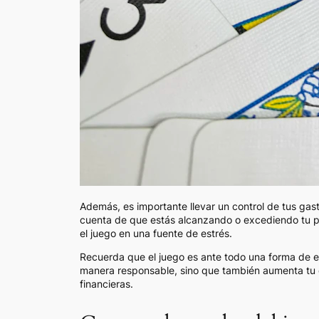
Además, es importante llevar un control de tus gas
cuenta de que estás alcanzando o excediendo tu pr
el juego en una fuente de estrés.
Recuerda que el juego es ante todo una forma de ent
manera responsable, sino que también aumenta tu d
financieras.