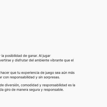
la posibilidad de ganar. Al jugar
rtirse y disfrutar del ambiente vibrante que el
 hacer que tu experiencia de juego sea aún más
r con responsabilidad y sin sorpresas.
de diversión, comodidad y responsabilidad es la
cada giro de manera segura y responsable.