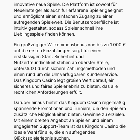
innovative neue Spiele. Die Plattform ist sowohl für
Neueinsteiger als auch für erfahrene Spieler geeignet
und ermöglicht einen einfachen Zugang zu einer
aufregenden Spielewelt. Die Benutzeroberfläche ist
intuitiv gestaltet, sodass Spieler schnell ihre
Lieblingsspiele finden können.
Ein großzügiger Willkommensbonus von bis zu 1.000 €
auf die ersten Einzahlungen sorgt für einen
erstklassigen Start. Sicherheit und
Nutzerfreundlichkeit stehen an oberster Stelle,
unterstützt durch sichere Zahlungsmethoden und
einen rund um die Uhr verfügbaren Kundenservice.
Das Kingdom Casino legt großen Wert darauf, ein
sicheres und faires Spielerlebnis zu bieten, das alle
rechtlichen Anforderungen erfüllt.
Darüber hinaus bietet das Kingdom Casino regelmäßig
spannende Promotionen und Turniere, die den Spielern
zusätzliche Möglichkeiten bieten, Gewinne zu erzielen.
Mit einem breiten Angebot an Spielen und einem
engagierten Support-Team ist das Kingdom Casino die
ideale Wahl für alle, die ein aufregendes
Glücksspielerlebnis suchen.