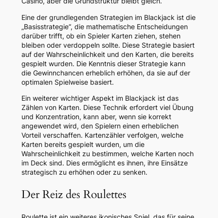
Casino, aber die Grundstruktur bleibt gleich.
Eine der grundlegenden Strategien im Blackjack ist die
„Basisstrategie“, die mathematische Entscheidungen
darüber trifft, ob ein Spieler Karten ziehen, stehen
bleiben oder verdoppeln sollte. Diese Strategie basiert
auf der Wahrscheinlichkeit und den Karten, die bereits
gespielt wurden. Die Kenntnis dieser Strategie kann
die Gewinnchancen erheblich erhöhen, da sie auf der
optimalen Spielweise basiert.
Ein weiterer wichtiger Aspekt im Blackjack ist das
Zählen von Karten. Diese Technik erfordert viel Übung
und Konzentration, kann aber, wenn sie korrekt
angewendet wird, den Spielern einen erheblichen
Vorteil verschaffen. Kartenzähler verfolgen, welche
Karten bereits gespielt wurden, um die
Wahrscheinlichkeit zu bestimmen, welche Karten noch
im Deck sind. Dies ermöglicht es ihnen, ihre Einsätze
strategisch zu erhöhen oder zu senken.
Der Reiz des Roulettes
Roulette ist ein weiteres ikonisches Spiel, das für seine