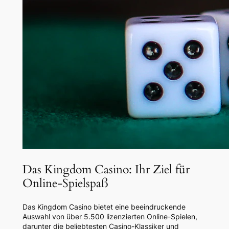
Das Kingdom Casino: Ihr Ziel für
Online-Spielspaß
Das Kingdom Casino bietet eine beeindruckende
Auswahl von über 5.500 lizenzierten Online-Spielen,
darunter die beliebtesten Casino-Klassiker und