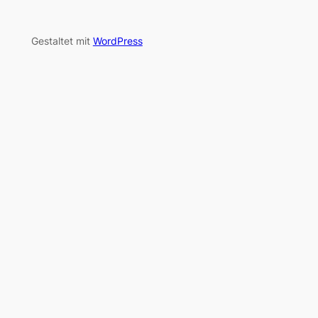
Gestaltet mit
WordPress