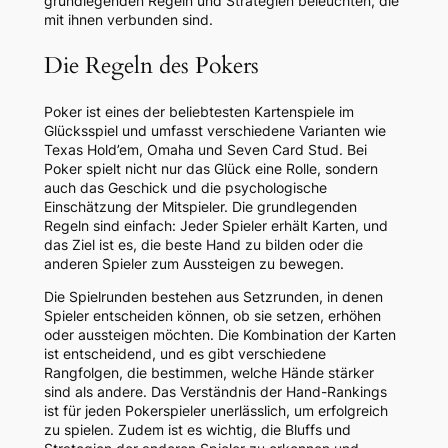
grundlegenden Regeln und Strategien beleuchten, die
mit ihnen verbunden sind.
Die Regeln des Pokers
Poker ist eines der beliebtesten Kartenspiele im
Glücksspiel und umfasst verschiedene Varianten wie
Texas Hold’em, Omaha und Seven Card Stud. Bei
Poker spielt nicht nur das Glück eine Rolle, sondern
auch das Geschick und die psychologische
Einschätzung der Mitspieler. Die grundlegenden
Regeln sind einfach: Jeder Spieler erhält Karten, und
das Ziel ist es, die beste Hand zu bilden oder die
anderen Spieler zum Aussteigen zu bewegen.
Die Spielrunden bestehen aus Setzrunden, in denen
Spieler entscheiden können, ob sie setzen, erhöhen
oder aussteigen möchten. Die Kombination der Karten
ist entscheidend, und es gibt verschiedene
Rangfolgen, die bestimmen, welche Hände stärker
sind als andere. Das Verständnis der Hand-Rankings
ist für jeden Pokerspieler unerlässlich, um erfolgreich
zu spielen. Zudem ist es wichtig, die Bluffs und