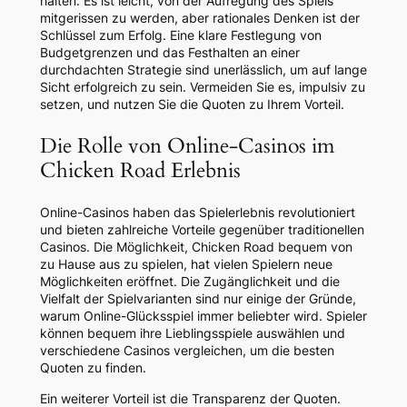
halten. Es ist leicht, von der Aufregung des Spiels
mitgerissen zu werden, aber rationales Denken ist der
Schlüssel zum Erfolg. Eine klare Festlegung von
Budgetgrenzen und das Festhalten an einer
durchdachten Strategie sind unerlässlich, um auf lange
Sicht erfolgreich zu sein. Vermeiden Sie es, impulsiv zu
setzen, und nutzen Sie die Quoten zu Ihrem Vorteil.
Die Rolle von Online-Casinos im
Chicken Road Erlebnis
Online-Casinos haben das Spielerlebnis revolutioniert
und bieten zahlreiche Vorteile gegenüber traditionellen
Casinos. Die Möglichkeit, Chicken Road bequem von
zu Hause aus zu spielen, hat vielen Spielern neue
Möglichkeiten eröffnet. Die Zugänglichkeit und die
Vielfalt der Spielvarianten sind nur einige der Gründe,
warum Online-Glücksspiel immer beliebter wird. Spieler
können bequem ihre Lieblingsspiele auswählen und
verschiedene Casinos vergleichen, um die besten
Quoten zu finden.
Ein weiterer Vorteil ist die Transparenz der Quoten.