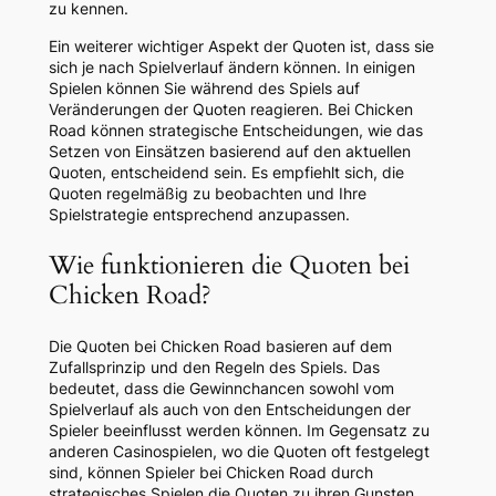
zu kennen.
Ein weiterer wichtiger Aspekt der Quoten ist, dass sie
sich je nach Spielverlauf ändern können. In einigen
Spielen können Sie während des Spiels auf
Veränderungen der Quoten reagieren. Bei Chicken
Road können strategische Entscheidungen, wie das
Setzen von Einsätzen basierend auf den aktuellen
Quoten, entscheidend sein. Es empfiehlt sich, die
Quoten regelmäßig zu beobachten und Ihre
Spielstrategie entsprechend anzupassen.
Wie funktionieren die Quoten bei
Chicken Road?
Die Quoten bei Chicken Road basieren auf dem
Zufallsprinzip und den Regeln des Spiels. Das
bedeutet, dass die Gewinnchancen sowohl vom
Spielverlauf als auch von den Entscheidungen der
Spieler beeinflusst werden können. Im Gegensatz zu
anderen Casinospielen, wo die Quoten oft festgelegt
sind, können Spieler bei Chicken Road durch
strategisches Spielen die Quoten zu ihren Gunsten