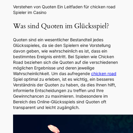
Verstehen von Quoten Ein Leitfaden für chicken road
Spieler im Casino
Was sind Quoten im Glücksspiel?
Quoten sind ein wesentlicher Bestandteil jedes
Glücksspieles, da sie den Spielern eine Vorstellung
davon geben, wie wahrscheinlich es ist, dass ein
bestimmtes Ereignis eintritt. Bei Spielen wie Chicken
Road beziehen sich die Quoten auf die verschiedenen
möglichen Ergebnisse und deren jeweilige
Wahrscheinlichkeit. Um das aufregende
chicken road
Spiel optimal zu erleben, ist es wichtig, ein besseres
Verständnis der Quoten zu haben, da dies Ihnen hilft,
informierte Entscheidungen zu treffen und Ihre
Gewinnchancen zu maximieren. Insbesondere im
Bereich des Online-Glücksspiels sind Quoten oft
transparent und leicht zugänglich.