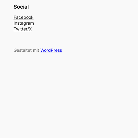
Social
Facebook
Instagram
Twitter/X
Gestaltet mit
WordPress