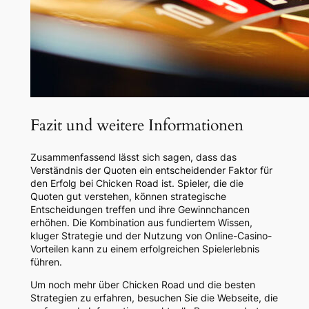
Fazit und weitere Informationen
Zusammenfassend lässt sich sagen, dass das
Verständnis der Quoten ein entscheidender Faktor für
den Erfolg bei Chicken Road ist. Spieler, die die
Quoten gut verstehen, können strategische
Entscheidungen treffen und ihre Gewinnchancen
erhöhen. Die Kombination aus fundiertem Wissen,
kluger Strategie und der Nutzung von Online-Casino-
Vorteilen kann zu einem erfolgreichen Spielerlebnis
führen.
Um noch mehr über Chicken Road und die besten
Strategien zu erfahren, besuchen Sie die Webseite, die