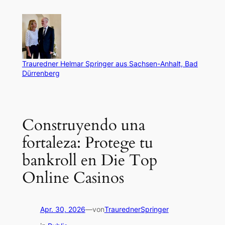
Zum
Inhalt
springen
Trauredner Helmar Springer aus Sachsen-Anhalt, Bad
Dürrenberg
Construyendo una
fortaleza: Protege tu
bankroll en Die Top
Online Casinos
Apr. 30, 2026
—
von
TraurednerSpringer