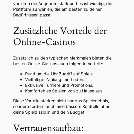
variieren die Angebote stark und es ist wichtig, die
Plattform zu wählen, die am besten zu deinen
Bedürfnissen passt.
Zusätzliche Vorteile der
Online-Casinos
Zusätzlich zu den typischen Merkmalen bieten die
besten Online-Casinos auch folgende Vorteile:
Rund um die Uhr Zugriff auf Spiele.
Vielfältige Zahlungsmethoden.
Exklusive Turniere und Promotions.
Komfortables Spielen von zu Hause aus.
Diese Vorteile stärken nicht nur das Spielerlebnis,
sondern fördern auch eine bessere Kontrolle über
deine Spieldisziplin und dein Budget.
Vertrauensaufbau: