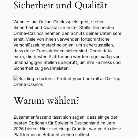
Sicherheit und Qualität
Wenn es um Online-Glücksspiele geht, stehen
Sicherheit und Qualität an erster Stelle. Die besten
Online-Casinos nehmen den Schutz deiner Daten sehr
ernst. Viele von ihnen verwenden fortschrittliche
Verschlüsselungstechnologien, um sicherzustellen,
dass deine Transaktionen sicher sind. Como dato
extra, die besten Plattformen werden regelmäßig von
unabhängigen Stellen überprüft, um ihre Fairness und
Sicherheit zu gewährleisten.
Warum wählen?
Zusammenfassend lässt sich sagen, dass einige der
besten Optionen für Spieler in Deutschland im Jahr
2026 bieten. Hier sind einige Gründe, warum du diese
Plattformen in Betracht ziehen solltest: