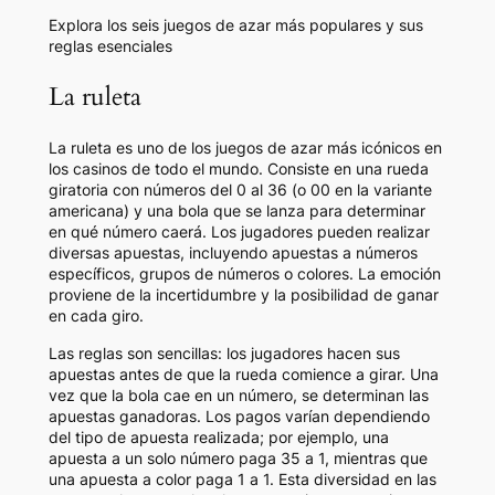
Explora los seis juegos de azar más populares y sus
reglas esenciales
La ruleta
La ruleta es uno de los juegos de azar más icónicos en
los casinos de todo el mundo. Consiste en una rueda
giratoria con números del 0 al 36 (o 00 en la variante
americana) y una bola que se lanza para determinar
en qué número caerá. Los jugadores pueden realizar
diversas apuestas, incluyendo apuestas a números
específicos, grupos de números o colores. La emoción
proviene de la incertidumbre y la posibilidad de ganar
en cada giro.
Las reglas son sencillas: los jugadores hacen sus
apuestas antes de que la rueda comience a girar. Una
vez que la bola cae en un número, se determinan las
apuestas ganadoras. Los pagos varían dependiendo
del tipo de apuesta realizada; por ejemplo, una
apuesta a un solo número paga 35 a 1, mientras que
una apuesta a color paga 1 a 1. Esta diversidad en las