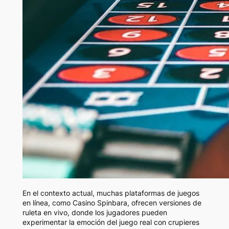
En el contexto actual, muchas plataformas de juegos
en línea, como Casino Spinbara, ofrecen versiones de
ruleta en vivo, donde los jugadores pueden
experimentar la emoción del juego real con crupieres