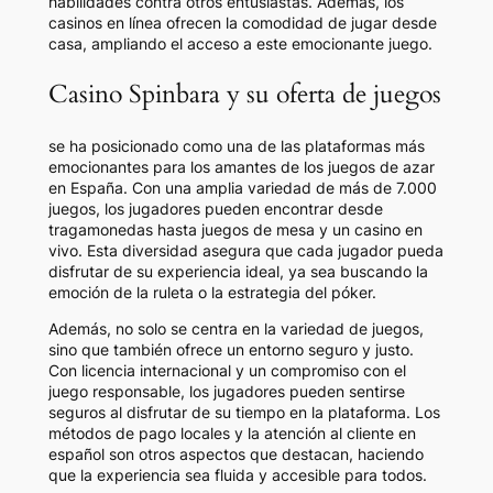
habilidades contra otros entusiastas. Además, los
casinos en línea ofrecen la comodidad de jugar desde
casa, ampliando el acceso a este emocionante juego.
Casino Spinbara y su oferta de juegos
se ha posicionado como una de las plataformas más
emocionantes para los amantes de los juegos de azar
en España. Con una amplia variedad de más de 7.000
juegos, los jugadores pueden encontrar desde
tragamonedas hasta juegos de mesa y un casino en
vivo. Esta diversidad asegura que cada jugador pueda
disfrutar de su experiencia ideal, ya sea buscando la
emoción de la ruleta o la estrategia del póker.
Además, no solo se centra en la variedad de juegos,
sino que también ofrece un entorno seguro y justo.
Con licencia internacional y un compromiso con el
juego responsable, los jugadores pueden sentirse
seguros al disfrutar de su tiempo en la plataforma. Los
métodos de pago locales y la atención al cliente en
español son otros aspectos que destacan, haciendo
que la experiencia sea fluida y accesible para todos.