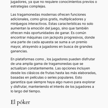
jugadores, ya que no requiere conocimientos previos o
estrategias complejas.
Las tragamonedas modernas ofrecen funciones
adicionales, como giros gratis, multiplicadores y
minijuegos interactivos. Estas características no solo
aumentan la emoción del juego, sino que también
ofrecen más oportunidades de ganar. Es común
encontrar máquinas con jackpots progresivos, donde
una parte de cada apuesta se suma a un premio
mayor, atrayendo a jugadores en busca de grandes
ganancias.
En plataformas como , los jugadores pueden disfrutar
de una amplia gama de tragamonedas que se
actualizan constantemente. Las opciones incluyen
desde los clásicos de frutas hasta las más elaboradas,
basadas en películas o series populares. Esto
garantiza que siempre haya algo nuevo para explorar
y disfrutar, manteniendo el interés de los jugadores a
lo largo del tiempo.
El póker