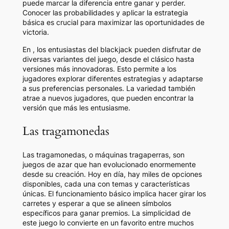
puede marcar la diferencia entre ganar y perder.
Conocer las probabilidades y aplicar la estrategia
básica es crucial para maximizar las oportunidades de
victoria.
En , los entusiastas del blackjack pueden disfrutar de
diversas variantes del juego, desde el clásico hasta
versiones más innovadoras. Esto permite a los
jugadores explorar diferentes estrategias y adaptarse
a sus preferencias personales. La variedad también
atrae a nuevos jugadores, que pueden encontrar la
versión que más les entusiasme.
Las tragamonedas
Las tragamonedas, o máquinas tragaperras, son
juegos de azar que han evolucionado enormemente
desde su creación. Hoy en día, hay miles de opciones
disponibles, cada una con temas y características
únicas. El funcionamiento básico implica hacer girar los
carretes y esperar a que se alineen símbolos
específicos para ganar premios. La simplicidad de
este juego lo convierte en un favorito entre muchos