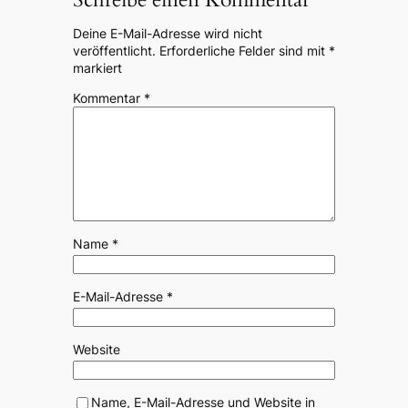
Deine E-Mail-Adresse wird nicht
veröffentlicht.
Erforderliche Felder sind mit
*
markiert
Kommentar
*
Name
*
E-Mail-Adresse
*
Website
Name, E-Mail-Adresse und Website in