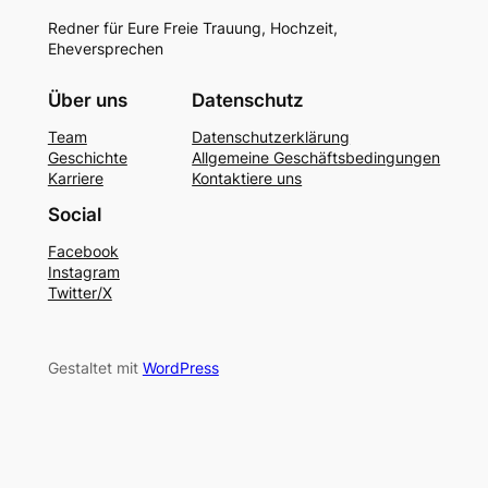
Redner für Eure Freie Trauung, Hochzeit,
Eheversprechen
Über uns
Datenschutz
Team
Datenschutzerklärung
Geschichte
Allgemeine Geschäftsbedingungen
Karriere
Kontaktiere uns
Social
Facebook
Instagram
Twitter/X
Gestaltet mit
WordPress