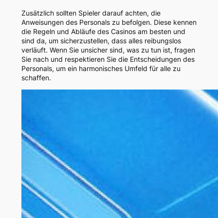
Zusätzlich sollten Spieler darauf achten, die
Anweisungen des Personals zu befolgen. Diese kennen
die Regeln und Abläufe des Casinos am besten und
sind da, um sicherzustellen, dass alles reibungslos
verläuft. Wenn Sie unsicher sind, was zu tun ist, fragen
Sie nach und respektieren Sie die Entscheidungen des
Personals, um ein harmonisches Umfeld für alle zu
schaffen.