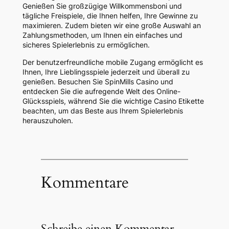
Genießen Sie großzügige Willkommensboni und
tägliche Freispiele, die Ihnen helfen, Ihre Gewinne zu
maximieren. Zudem bieten wir eine große Auswahl an
Zahlungsmethoden, um Ihnen ein einfaches und
sicheres Spielerlebnis zu ermöglichen.
Der benutzerfreundliche mobile Zugang ermöglicht es
Ihnen, Ihre Lieblingsspiele jederzeit und überall zu
genießen. Besuchen Sie SpinMills Casino und
entdecken Sie die aufregende Welt des Online-
Glücksspiels, während Sie die wichtige Casino Etikette
beachten, um das Beste aus Ihrem Spielerlebnis
herauszuholen.
Kommentare
Schreibe einen Kommentar