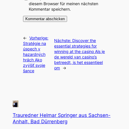
diesem Browser für meinen nächsten
Kommentar speichern.
←
Vorherige:
Nächste:
Discover the
Stratégie na
essential strategies for
úspech v
winning at the casino Als je
hazardných
de wereld van casino’s
hrách Ako
betreedt, is het essentieel
zvýšiť svoje
om
→
šance
Trauredner Helmar Springer aus Sachsen-
Anhalt, Bad Dürrenberg