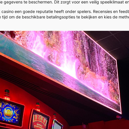
ële gegevens te beschermen. Dit zorgt voor een veilig speelklimaat e
et casino een goede reputatie heeft onder spelers. Recensies en feed
d om de beschikbare betalingsopties te bekijken en kies de method