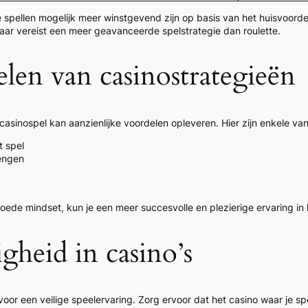
ke spellen mogelijk meer winstgevend zijn op basis van het huisvoorde
maar vereist een meer geavanceerde spelstrategie dan roulette.
elen van casinostrategieën
casinospel kan aanzienlijke voordelen opleveren. Hier zijn enkele va
t spel
lengen
oede mindset, kun je een meer succesvolle en plezierige ervaring in 
gheid in casino’s
oor een veilige speelervaring. Zorg ervoor dat het casino waar je sp