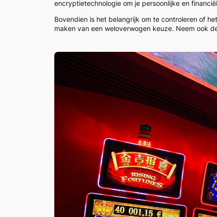
encryptietechnologie om je persoonlijke en financi
Bovendien is het belangrijk om te controleren of h
maken van een weloverwogen keuze. Neem ook de tij