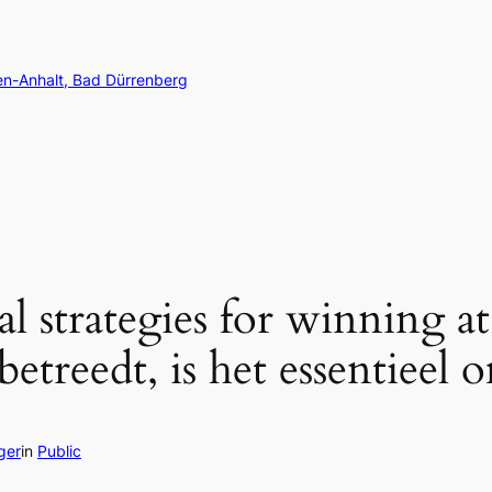
en-Anhalt, Bad Dürrenberg
al strategies for winning at
betreedt, is het essentieel 
ger
in
Public