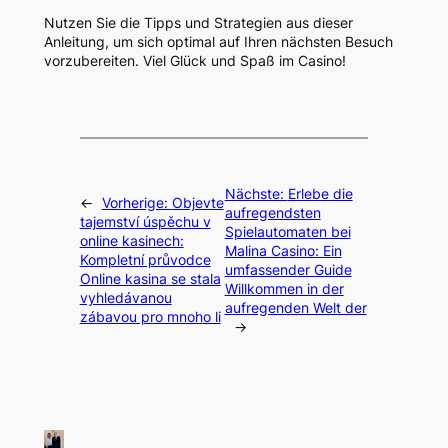
Nutzen Sie die Tipps und Strategien aus dieser
Anleitung, um sich optimal auf Ihren nächsten Besuch
vorzubereiten. Viel Glück und Spaß im Casino!
Nächste:
Erlebe die
←
Vorherige:
Objevte
aufregendsten
tajemství úspěchu v
Spielautomaten bei
online kasinech:
Malina Casino: Ein
Kompletní průvodce
umfassender Guide
Online kasina se stala
Willkommen in der
vyhledávanou
aufregenden Welt der
zábavou pro mnoho li
→