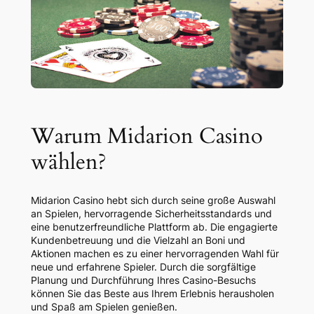
Warum Midarion Casino
wählen?
Midarion Casino hebt sich durch seine große Auswahl
an Spielen, hervorragende Sicherheitsstandards und
eine benutzerfreundliche Plattform ab. Die engagierte
Kundenbetreuung und die Vielzahl an Boni und
Aktionen machen es zu einer hervorragenden Wahl für
neue und erfahrene Spieler. Durch die sorgfältige
Planung und Durchführung Ihres Casino-Besuchs
können Sie das Beste aus Ihrem Erlebnis herausholen
und Spaß am Spielen genießen.