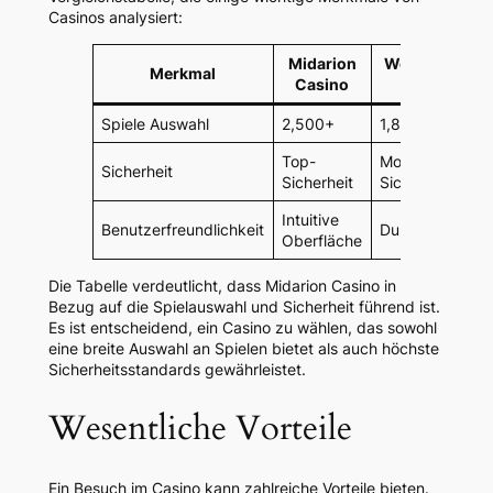
Casinos analysiert:
Midarion
Wettbewerber
Merkmal
Casino
A
Spiele Auswahl
2,500+
1,800+
Top-
Moderate
Sicherheit
Sicherheit
Sicherheit
Intuitive
Benutzerfreundlichkeit
Durchschnittlic
Oberfläche
Die Tabelle verdeutlicht, dass Midarion Casino in
Bezug auf die Spielauswahl und Sicherheit führend ist.
Es ist entscheidend, ein Casino zu wählen, das sowohl
eine breite Auswahl an Spielen bietet als auch höchste
Sicherheitsstandards gewährleistet.
Wesentliche Vorteile
Ein Besuch im Casino kann zahlreiche Vorteile bieten.