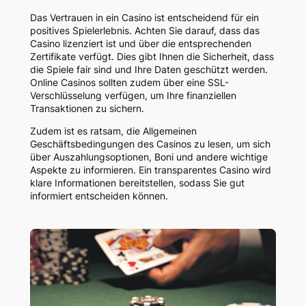
Das Vertrauen in ein Casino ist entscheidend für ein
positives Spielerlebnis. Achten Sie darauf, dass das
Casino lizenziert ist und über die entsprechenden
Zertifikate verfügt. Dies gibt Ihnen die Sicherheit, dass
die Spiele fair sind und Ihre Daten geschützt werden.
Online Casinos sollten zudem über eine SSL-
Verschlüsselung verfügen, um Ihre finanziellen
Transaktionen zu sichern.
Zudem ist es ratsam, die Allgemeinen
Geschäftsbedingungen des Casinos zu lesen, um sich
über Auszahlungsoptionen, Boni und andere wichtige
Aspekte zu informieren. Ein transparentes Casino wird
klare Informationen bereitstellen, sodass Sie gut
informiert entscheiden können.