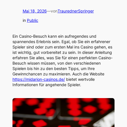
Mai 18, 2026
—
von
TraurednerSpringer
in
Public
Ein Casino-Besuch kann ein aufregendes und
spannendes Erlebnis sein. Egal, ob Sie ein erfahrener
Spieler sind oder zum ersten Mal ins Casino gehen, es
ist wichtig, gut vorbereitet zu sein. In dieser Anleitung
erfahren Sie alles, was Sie für einen perfekten Casino-
Besuch wissen müssen, von den verschiedenen
Spielen bis hin zu den besten Tipps, um Ihre
Gewinnchancen zu maximieren. Auch die Website
https://midarion-casinos.de/
bietet wertvolle
Informationen für angehende Spieler.