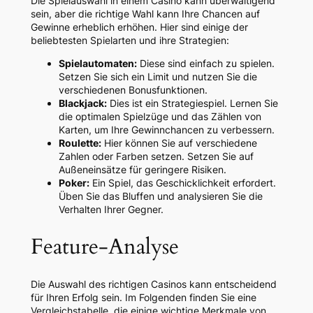
Die Spielauswahl in einem Casino kann überwältigend
sein, aber die richtige Wahl kann Ihre Chancen auf
Gewinne erheblich erhöhen. Hier sind einige der
beliebtesten Spielarten und ihre Strategien:
Spielautomaten:
Diese sind einfach zu spielen.
Setzen Sie sich ein Limit und nutzen Sie die
verschiedenen Bonusfunktionen.
Blackjack:
Dies ist ein Strategiespiel. Lernen Sie
die optimalen Spielzüge und das Zählen von
Karten, um Ihre Gewinnchancen zu verbessern.
Roulette:
Hier können Sie auf verschiedene
Zahlen oder Farben setzen. Setzen Sie auf
Außeneinsätze für geringere Risiken.
Poker:
Ein Spiel, das Geschicklichkeit erfordert.
Üben Sie das Bluffen und analysieren Sie die
Verhalten Ihrer Gegner.
Feature-Analyse
Die Auswahl des richtigen Casinos kann entscheidend
für Ihren Erfolg sein. Im Folgenden finden Sie eine
Vergleichstabelle, die einige wichtige Merkmale von