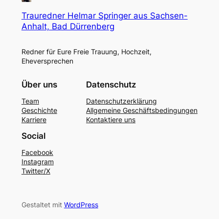
Trauredner Helmar Springer aus Sachsen-
Anhalt, Bad Dürrenberg
Redner für Eure Freie Trauung, Hochzeit,
Eheversprechen
Über uns
Datenschutz
Team
Datenschutzerklärung
Geschichte
Allgemeine Geschäftsbedingungen
Karriere
Kontaktiere uns
Social
Facebook
Instagram
Twitter/X
Gestaltet mit
WordPress