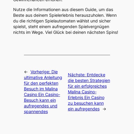
Nutze die Informationen aus diesem Guide, um das
Beste aus deinem Spielerlebnis herauszuholen. Wenn
du die richtigen Spielautomaten wählst und sicher
spielst, steht einem aufregenden Spielvergnügen
nichts im Wege. Viel Glück bei deinen nächsten Spins!
←
Vorherige:
Die
Nächste:
Entdecke
ultimative Anleitung
die besten Strategien
für den perfekten
für ein erfolgreiches
Besuch im Malina
Malina Casino-
Casino Ein Casino-
Erlebnis Ein Casino
Besuch kann ein
zu besuchen kann
aufregendes und
ein aufregendes
→
spannendes