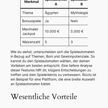
Merkmal
A
B
Thema
Ägypten
Mythologie
Abente
Bonusspiele
Ja
Nein
Ja
Maximaler
10.000 €
5.000 €
20.000
Jackpot
Walzenzahl
5
3
5
Wie du siehst, unterscheiden sich die Spielautomaten
in Bezug auf Themen, Boni und Gewinnpotenziale. So
kannst du den Spielautomaten wählen, der deinen
Vorlieben am besten entspricht. Eine tiefere Analyse
dieser Features hilft dir, klügere Entscheidungen zu
treffen und dein Spielerlebnis zu verbessern. Rizzio ist
ein Beispiel für eine Plattform, die eine breite Auswahl
an Spielautomaten bietet.
Wesentliche Vorteile