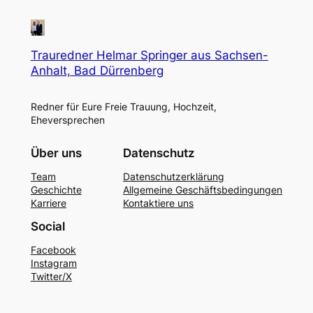
Trauredner Helmar Springer aus Sachsen-
Anhalt, Bad Dürrenberg
Redner für Eure Freie Trauung, Hochzeit,
Eheversprechen
Über uns
Datenschutz
Team
Datenschutzerklärung
Geschichte
Allgemeine Geschäftsbedingungen
Karriere
Kontaktiere uns
Social
Facebook
Instagram
Twitter/X