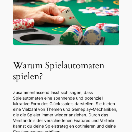
Warum Spielautomaten
spielen?
Zusammenfassend lässt sich sagen, dass
Spielautomaten eine spannende und potenziell
lukrative Form des Glücksspiels darstellen. Sie bieten
eine Vielzahl von Themen und Gameplay-Mechaniken,
die die Spieler immer wieder anziehen. Durch das
Verständnis der verschiedenen Features und Vorteile
kannst du deine Spielstrategien optimieren und deine
Gewinnchancen erhöhen.