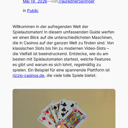
Mai 18, 2026
—
von
TraurednerSpringer
in
Public
Willkommen in der aufregenden Welt der
Spielautomaten! In diesem umfassenden Guide werfen
wir einen Blick auf die unterschiedlichsten Maschinen,
die in Casinos auf der ganzen Welt zu finden sind. Von
klassischen Slots bis hin zu modernen Video-Slots –
die Vielfalt ist beeindruckend. Entdecke, wie du am
besten mit Spielautomaten startest, welche Features
es gibt und warum es sich lohnt, regelmäßig zu
spielen. Ein Beispiel für eine spannende Plattform ist
rizzio-casinos.de
, die viele tolle Spiele bietet.