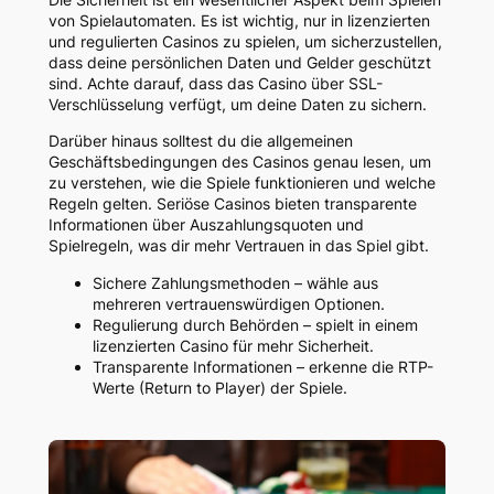
von Spielautomaten. Es ist wichtig, nur in lizenzierten
und regulierten Casinos zu spielen, um sicherzustellen,
dass deine persönlichen Daten und Gelder geschützt
sind. Achte darauf, dass das Casino über SSL-
Verschlüsselung verfügt, um deine Daten zu sichern.
Darüber hinaus solltest du die allgemeinen
Geschäftsbedingungen des Casinos genau lesen, um
zu verstehen, wie die Spiele funktionieren und welche
Regeln gelten. Seriöse Casinos bieten transparente
Informationen über Auszahlungsquoten und
Spielregeln, was dir mehr Vertrauen in das Spiel gibt.
Sichere Zahlungsmethoden – wähle aus
mehreren vertrauenswürdigen Optionen.
Regulierung durch Behörden – spielt in einem
lizenzierten Casino für mehr Sicherheit.
Transparente Informationen – erkenne die RTP-
Werte (Return to Player) der Spiele.