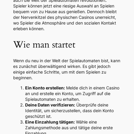
auch die Welt der Spielautomaten revolutioniert.
Spieler können jetzt eine riesige Auswahl an Spielen
bequem von zu Hause aus genießen. Dennoch bleibt
der Nervenkitzel des physischen Casinos unerreicht,
wo Spieler die Atmosphäre und den sozialen Kontakt
erleben können.
Wie man startet
Wenn du neu in der Welt der Spielautomaten bist, kann
es zunächst überwältigend wirken. Es gibt jedoch
einige einfache Schritte, um mit dem Spielen zu
beginnen.
Ein Konto erstellen:
Melde dich in einem Casino
an und erstelle ein Konto, um Zugriff auf die
Spielautomaten zu erhalten.
Deine Daten verifizieren:
Überprüfe deine
Identität, um sicherzustellen, dass dein Konto
geschützt ist.
Eine Einzahlung tätigen:
Wähle eine
Zahlungsmethode aus und tätige deine erste
Einzahlung.