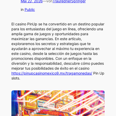
Mai 22, 2026
—
von
TraurednerSpringer
in
Public
El casino PinUp se ha convertido en un destino popular
para los entusiastas del juego en línea, ofreciendo una
amplia gama de juegos y oportunidades para
maximizar las ganancias. En este artículo,
exploraremos los secretos y estrategias que te
ayudarán a aprovechar al máximo tu experiencia en
este casino, desde la selección de juegos hasta las
promociones disponibles. Con un enfoque en la
diversión y la responsabilidad, descubre cómo puedes
mejorar tus posibilidades de éxito en el casino
https://pinupcasinomexico9.mx/tragamonedas/
Pin Up
slots.