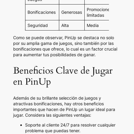
Promociones
Bonificaciones
Generosas
Moderad
limitadas
Seguridad
Alta
Media
Baja
Como se puede observar, PinUp se destaca no solo
por su amplia gama de juegos, sino también por las
bonificaciones que ofrece, lo cual es un factor crucial
para aumentar tus posibilidades de ganar.
Beneficios Clave de Jugar
en PinUp
Además de su brillante selección de juegos y
atractivas bonificaciones, hay otros beneficios
importantes que hacen de PinUp un lugar ideal para
jugar. Considera las siguientes ventajas:
Soporte al cliente 24/7 para resolver cualquier
problema que puedas tener.