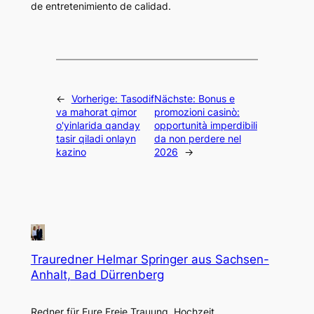
de entretenimiento de calidad.
←
Vorherige:
Tasodif
Nächste:
Bonus e
va mahorat qimor
promozioni casinò:
o'yinlarida qanday
opportunità imperdibili
tasir qiladi onlayn
da non perdere nel
kazino
2026
→
Trauredner Helmar Springer aus Sachsen-
Anhalt, Bad Dürrenberg
Redner für Eure Freie Trauung, Hochzeit,