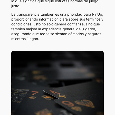
lo que significa que sigue estrictas normas de juego
justo.
La transparencia también es una prioridad para PinUp,
proporcionando información clara sobre sus términos y
condiciones. Esto no solo genera confianza, sino que
también mejora la experiencia general del jugador,
asegurando que todos se sientan cómodos y seguros
mientras juegan.