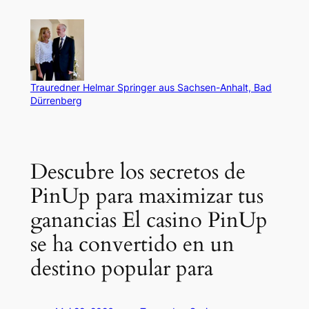
Zum
Inhalt
springen
Trauredner Helmar Springer aus Sachsen-Anhalt, Bad
Dürrenberg
Descubre los secretos de
PinUp para maximizar tus
ganancias El casino PinUp
se ha convertido en un
destino popular para