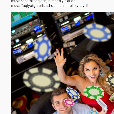
muvozanatni saqlash, qimor o’yinlarida
muvaffaqiyatga erishishda muhim rol o’ynaydi.