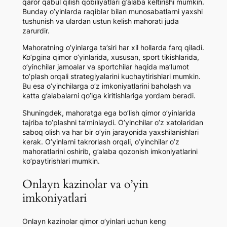
qaror qabul qilish qobiliyatlari g’alaba keltirishi mumkin.
Bunday o’yinlarda raqiblar bilan munosabatlarni yaxshi
tushunish va ulardan ustun kelish mahorati juda
zarurdir.
Mahoratning o’yinlarga ta’siri har xil hollarda farq qiladi.
Ko’pgina qimor o’yinlarida, xususan, sport tikishlarida,
o’yinchilar jamoalar va sportchilar haqida ma’lumot
to’plash orqali strategiyalarini kuchaytirishlari mumkin.
Bu esa o’yinchilarga o’z imkoniyatlarini baholash va
katta g’alabalarni qo’lga kiritishlariga yordam beradi.
Shuningdek, mahoratga ega bo’lish qimor o’yinlarida
tajriba to’plashni ta’minlaydi. O’yinchilar o’z xatolaridan
saboq olish va har bir o’yin jarayonida yaxshilanishlari
kerak. O’yinlarni takrorlash orqali, o’yinchilar o’z
mahoratlarini oshirib, g’alaba qozonish imkoniyatlarini
ko’paytirishlari mumkin.
Onlayn kazinolar va o’yin
imkoniyatlari
Onlayn kazinolar qimor o’yinlari uchun keng