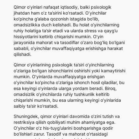
Qimor o’yinlari nafaqat iqtisodiy, balki psixologik
jihatdan ham o’z ta’sirini ko’rsatadi. O’yinchilar
ko’pincha g’alaba qozonish istagida bo’lib,
omadsizlikka duch kelishadi. Bu holat o’yinchilarning
ruhiy holatiga ta’sir etadi va ularda stress va qayg’u
hissiyotlarini keltirib chiqarishi mumkin. O’yin
jarayonida mahorat va tasodiflar o’zaro bog’liq bo’lgani
sababli, o’yinchilar muvaffaqiyatga erishishga harakat
qilishadi.
Qimor o’yinlarining psixologik ta’siri o’yinchilarning
o’zlariga bo’lgan ishonchlarini oshirishi yoki kamaytirishi
mumkin. O’yinlarda muvaffaqiyatga erishgan
o’yinchilar ko’pincha o’zlariga ishonch hosil qiladilar, bu
esa keyingi o’yinlarda ularga yordam beradi. Biroq,
omadsizlik o’yinchilarda ruhiy tushkunlik keltirib
chiqarishi mumkin, bu esa ularning keyingi o’yinlarida
salbiy ta’sir ko’rsatadi.
Shuningdek, qimor o’yinlari davomida o’zini tutish va
restriksiya qilish qobiliyati muhim ahamiyatga ega.
O’yinchilar o’z his-tuyg’ularini boshqarishga qodir
bo’lishlari zarur. Tasodif va mahorat o’rtasidagi