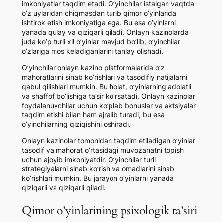
imkoniyatlar taqdim etadi. O’yinchilar istalgan vaqtda
o’z uylaridan chiqmasdan turib qimor o’yinlarida
ishtirok etish imkoniyatiga ega. Bu esa o’yinlarni
yanada qulay va qiziqarli qiladi. Onlayn kazinolarda
juda ko’p turli xil o’yinlar mavjud bo’lib, o’yinchilar
o’zlariga mos keladiganlarini tanlay olishadi.
O’yinchilar onlayn kazino platformalarida o’z
mahoratlarini sinab ko’rishlari va tasodifiy natijalarni
qabul qilishlari mumkin. Bu holat, o’yinlarning adolatli
va shaffof bo’lishiga ta’sir ko’rsatadi. Onlayn kazinolar
foydalanuvchilar uchun ko’plab bonuslar va aktsiyalar
taqdim etishi bilan ham ajralib turadi, bu esa
o’yinchilarning qiziqishini oshiradi.
Onlayn kazinolar tomonidan taqdim etiladigan o’yinlar
tasodif va mahorat o’rtasidagi muvozanatni topish
uchun ajoyib imkoniyatdir. O’yinchilar turli
strategiyalarni sinab ko’rish va omadlarini sinab
ko’rishlari mumkin. Bu jarayon o’yinlarni yanada
qiziqarli va qiziqarli qiladi.
Qimor o’yinlarining psixologik ta’siri