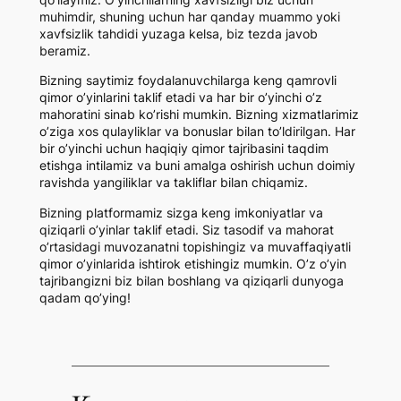
muhimdir, shuning uchun har qanday muammo yoki
xavfsizlik tahdidi yuzaga kelsa, biz tezda javob
beramiz.
Bizning saytimiz foydalanuvchilarga keng qamrovli
qimor o’yinlarini taklif etadi va har bir o’yinchi o’z
mahoratini sinab ko’rishi mumkin. Bizning xizmatlarimiz
o’ziga xos qulayliklar va bonuslar bilan to’ldirilgan. Har
bir o’yinchi uchun haqiqiy qimor tajribasini taqdim
etishga intilamiz va buni amalga oshirish uchun doimiy
ravishda yangiliklar va takliflar bilan chiqamiz.
Bizning platformamiz sizga keng imkoniyatlar va
qiziqarli o’yinlar taklif etadi. Siz tasodif va mahorat
o’rtasidagi muvozanatni topishingiz va muvaffaqiyatli
qimor o’yinlarida ishtirok etishingiz mumkin. O’z o’yin
tajribangizni biz bilan boshlang va qiziqarli dunyoga
qadam qo’ying!