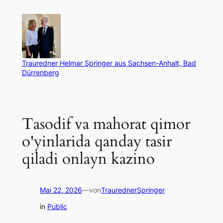
Zum
Inhalt
springen
Trauredner Helmar Springer aus Sachsen-Anhalt, Bad
Dürrenberg
Tasodif va mahorat qimor
o'yinlarida qanday tasir
qiladi onlayn kazino
Mai 22, 2026
—
von
TraurednerSpringer
in
Public