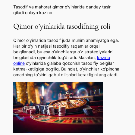
Tasodif va mahorat qimor o'yinlarida qanday tasir
qiladi onlayn kazino
Qimor o’yinlarida tasodifning roli
Qimor o’yinlarida tasodif juda muhim ahamiyatga ega.
Har bir o’yin natijasi tasodifiy raqamlar orqali
belgilanadi, bu esa o’yinchilarga o’z strategiyalarini
belgilashda qiyinchilik tug’diradi. Masalan,
kazino
online
o’yinlarida g’alaba qozonish tasodifiy belgilar
ketma-ketligiga bog’liq. Bu holat, o’yinchilar ko’pincha
omadning ta’sirini qabul qilishlari kerakligini anglatadi.