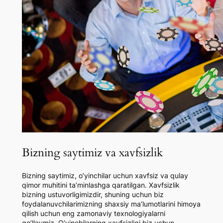
Bizning saytimiz va xavfsizlik
Bizning saytimiz, o’yinchilar uchun xavfsiz va qulay
qimor muhitini ta’minlashga qaratilgan. Xavfsizlik
bizning ustuvorligimizdir, shuning uchun biz
foydalanuvchilarimizning shaxsiy ma’lumotlarini himoya
qilish uchun eng zamonaviy texnologiyalarni
qo’llaymiz. O’yinchilarning xavfsizligi biz uchun