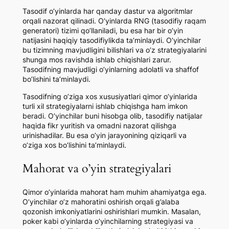
Tasodif o’yinlarda har qanday dastur va algoritmlar
orqali nazorat qilinadi. O’yinlarda RNG (tasodifiy raqam
generatori) tizimi qo’llaniladi, bu esa har bir o’yin
natijasini haqiqiy tasodifiylikda ta’minlaydi. O’yinchilar
bu tizimning mavjudligini bilishlari va o’z strategiyalarini
shunga mos ravishda ishlab chiqishlari zarur.
Tasodifning mavjudligi o’yinlarning adolatli va shaffof
bo’lishini ta’minlaydi.
Tasodifning o’ziga xos xususiyatlari qimor o’yinlarida
turli xil strategiyalarni ishlab chiqishga ham imkon
beradi. O’yinchilar buni hisobga olib, tasodifiy natijalar
haqida fikr yuritish va omadni nazorat qilishga
urinishadilar. Bu esa o’yin jarayonining qiziqarli va
o’ziga xos bo’lishini ta’minlaydi.
Mahorat va o’yin strategiyalari
Qimor o’yinlarida mahorat ham muhim ahamiyatga ega.
O’yinchilar o’z mahoratini oshirish orqali g’alaba
qozonish imkoniyatlarini oshirishlari mumkin. Masalan,
poker kabi o’yinlarda o’yinchilarning strategiyasi va