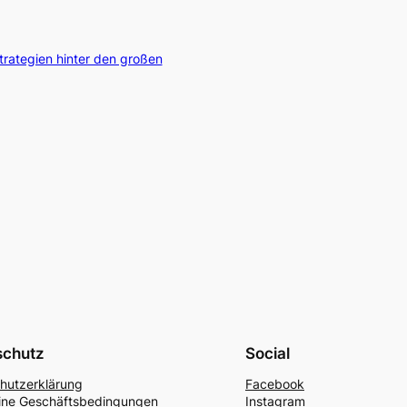
rategien hinter den großen
schutz
Social
hutzerklärung
Facebook
ine Geschäftsbedingungen
Instagram