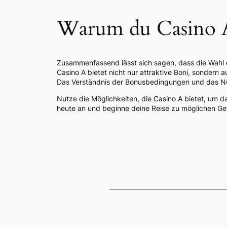
Warum du Casino A 
Zusammenfassend lässt sich sagen, dass die Wahl d
Casino A bietet nicht nur attraktive Boni, sondern a
Das Verständnis der Bonusbedingungen und das Nut
Nutze die Möglichkeiten, die Casino A bietet, um d
heute an und beginne deine Reise zu möglichen Ge