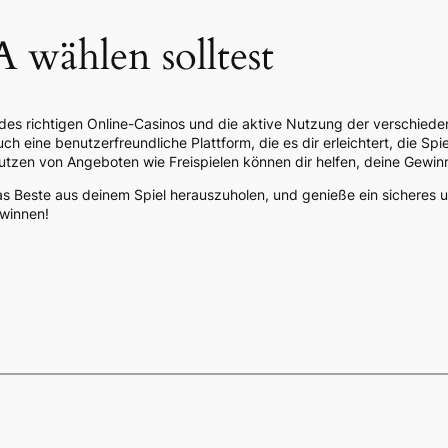
wählen solltest
es richtigen Online-Casinos und die aktive Nutzung der verschieden
uch eine benutzerfreundliche Plattform, die es dir erleichtert, die Spi
zen von Angeboten wie Freispielen können dir helfen, deine Gewinn
as Beste aus deinem Spiel herauszuholen, und genieße ein sicheres 
winnen!