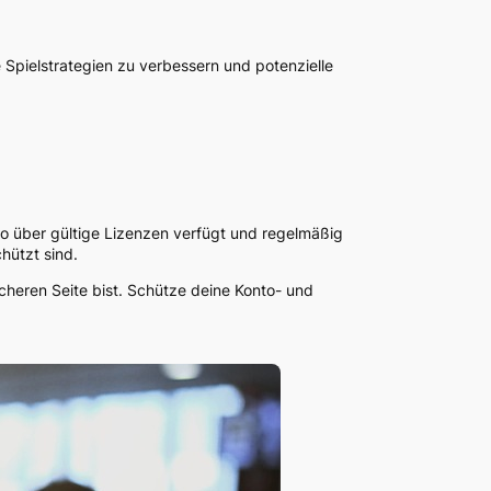
e Spielstrategien zu verbessern und potenzielle
no über gültige Lizenzen verfügt und regelmäßig
hützt sind.
cheren Seite bist. Schütze deine Konto- und