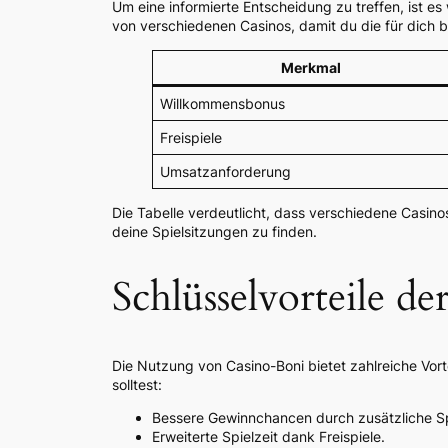
Um eine informierte Entscheidung zu treffen, ist e
von verschiedenen Casinos, damit du die für dich 
Merkmal
Willkommensbonus
Freispiele
Umsatzanforderung
Die Tabelle verdeutlicht, dass verschiedene Casin
deine Spielsitzungen zu finden.
Schlüsselvorteile d
Die Nutzung von Casino-Boni bietet zahlreiche Vortei
solltest:
Bessere Gewinnchancen durch zusätzliche Spi
Erweiterte Spielzeit dank Freispiele.