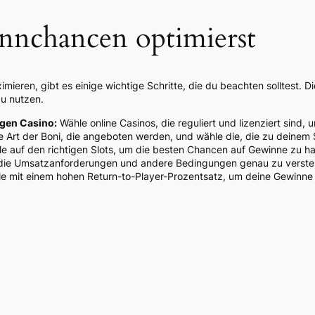
nnchancen optimierst
ren, gibt es einige wichtige Schritte, die du beachten solltest. Die
zu nutzen.
igen Casino:
Wähle online Casinos, die reguliert und lizenziert sind, u
e Art der Boni, die angeboten werden, und wähle die, die zu deinem S
ele auf den richtigen Slots, um die besten Chancen auf Gewinne zu h
, die Umsatzanforderungen und andere Bedingungen genau zu verste
e mit einem hohen Return-to-Player-Prozentsatz, um deine Gewinne