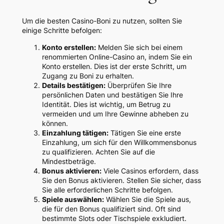
Um die besten Casino-Boni zu nutzen, sollten Sie
einige Schritte befolgen:
Konto erstellen:
Melden Sie sich bei einem
renommierten Online-Casino an, indem Sie ein
Konto erstellen. Dies ist der erste Schritt, um
Zugang zu Boni zu erhalten.
Details bestätigen:
Überprüfen Sie Ihre
persönlichen Daten und bestätigen Sie Ihre
Identität. Dies ist wichtig, um Betrug zu
vermeiden und um Ihre Gewinne abheben zu
können.
Einzahlung tätigen:
Tätigen Sie eine erste
Einzahlung, um sich für den Willkommensbonus
zu qualifizieren. Achten Sie auf die
Mindestbeträge.
Bonus aktivieren:
Viele Casinos erfordern, dass
Sie den Bonus aktivieren. Stellen Sie sicher, dass
Sie alle erforderlichen Schritte befolgen.
Spiele auswählen:
Wählen Sie die Spiele aus,
die für den Bonus qualifiziert sind. Oft sind
bestimmte Slots oder Tischspiele exkludiert.