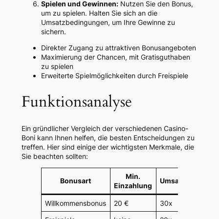
Spielen und Gewinnen:
Nutzen Sie den Bonus,
um zu spielen. Halten Sie sich an die
Umsatzbedingungen, um Ihre Gewinne zu
sichern.
Direkter Zugang zu attraktiven Bonusangeboten
Maximierung der Chancen, mit Gratisguthaben
zu spielen
Erweiterte Spielmöglichkeiten durch Freispiele
Funktionsanalyse
Ein gründlicher Vergleich der verschiedenen Casino-
Boni kann Ihnen helfen, die besten Entscheidungen zu
treffen. Hier sind einige der wichtigsten Merkmale, die
Sie beachten sollten:
Min.
Bonusart
Umsatzbedingun
Einzahlung
Willkommensbonus
20 €
30x