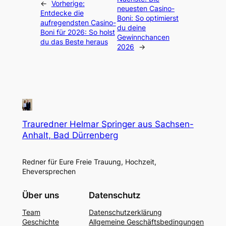
←
Vorherige:
neuesten Casino-
Entdecke die
Boni: So optimierst
aufregendsten Casino-
du deine
Boni für 2026: So holst
Gewinnchancen
du das Beste heraus
2026
→
Trauredner Helmar Springer aus Sachsen-
Anhalt, Bad Dürrenberg
Redner für Eure Freie Trauung, Hochzeit,
Eheversprechen
Über uns
Datenschutz
Team
Datenschutzerklärung
Geschichte
Allgemeine Geschäftsbedingungen