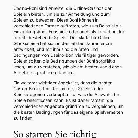
Casino-Boni sind Anreize, die Online-Casinos den
Spielern bieten, um sie zur Anmeldung und zum
Spielen zu bewegen. Diese Boni können in
verschiedenen Formen auftreten, wie zum Beispiel als
Einzahlungsboni, Freispiele oder auch als Treueboni für
bereits bestehende Spieler. Der Markt für Online-
Glücksspiele hat sich in den letzten Jahren enorm
entwickelt, und mit ihm sind die Arten und
Bedingungen von Casino-Boni vielfältiger geworden.
Spieler sollten die Bedingungen der Boni sorgfältig
lesen, um zu verstehen, wie sie am besten von diesen
Angeboten profitieren können.
Ein weiterer wichtiger Aspekt ist, dass die besten
Casino-Boni oft mit bestimmten Spielen oder
Spielkategorien verknüpft sind, was die Auswahl der
Spiele beeinflussen kann. Es ist daher ratsam, die
verschiedenen Angebote gründlich zu vergleichen, um
die besten Bedingungen für das eigene Spielverhalten
zu finden.
So starten Sie richtig