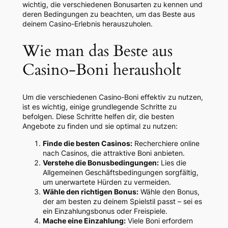
wichtig, die verschiedenen Bonusarten zu kennen und
deren Bedingungen zu beachten, um das Beste aus
deinem Casino-Erlebnis herauszuholen.
Wie man das Beste aus
Casino-Boni herausholt
Um die verschiedenen Casino-Boni effektiv zu nutzen,
ist es wichtig, einige grundlegende Schritte zu
befolgen. Diese Schritte helfen dir, die besten
Angebote zu finden und sie optimal zu nutzen:
Finde die besten Casinos:
Recherchiere online
nach Casinos, die attraktive Boni anbieten.
Verstehe die Bonusbedingungen:
Lies die
Allgemeinen Geschäftsbedingungen sorgfältig,
um unerwartete Hürden zu vermeiden.
Wähle den richtigen Bonus:
Wähle den Bonus,
der am besten zu deinem Spielstil passt – sei es
ein Einzahlungsbonus oder Freispiele.
Mache eine Einzahlung:
Viele Boni erfordern