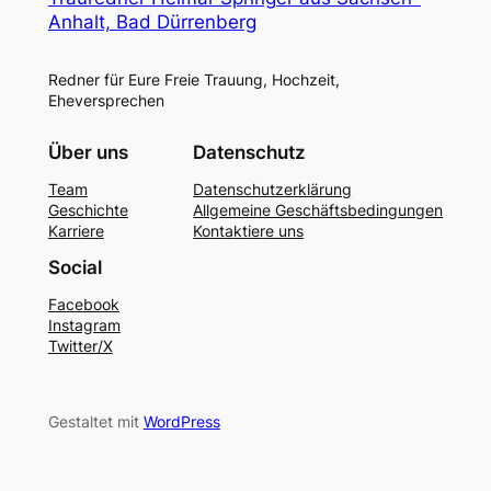
Anhalt, Bad Dürrenberg
Redner für Eure Freie Trauung, Hochzeit,
Eheversprechen
Über uns
Datenschutz
Team
Datenschutzerklärung
Geschichte
Allgemeine Geschäftsbedingungen
Karriere
Kontaktiere uns
Social
Facebook
Instagram
Twitter/X
Gestaltet mit
WordPress