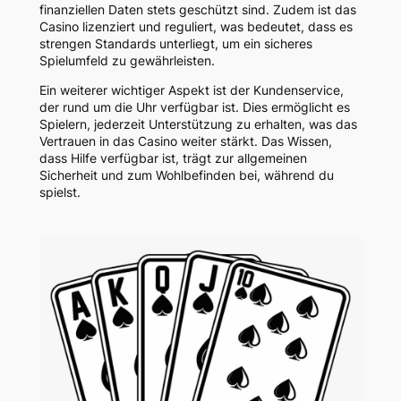
finanziellen Daten stets geschützt sind. Zudem ist das
Casino lizenziert und reguliert, was bedeutet, dass es
strengen Standards unterliegt, um ein sicheres
Spielumfeld zu gewährleisten.
Ein weiterer wichtiger Aspekt ist der Kundenservice,
der rund um die Uhr verfügbar ist. Dies ermöglicht es
Spielern, jederzeit Unterstützung zu erhalten, was das
Vertrauen in das Casino weiter stärkt. Das Wissen,
dass Hilfe verfügbar ist, trägt zur allgemeinen
Sicherheit und zum Wohlbefinden bei, während du
spielst.