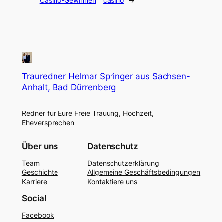
Casino-Gewinnen
casino
→
Trauredner Helmar Springer aus Sachsen-
Anhalt, Bad Dürrenberg
Redner für Eure Freie Trauung, Hochzeit,
Eheversprechen
Über uns
Datenschutz
Team
Datenschutzerklärung
Geschichte
Allgemeine Geschäftsbedingungen
Karriere
Kontaktiere uns
Social
Facebook