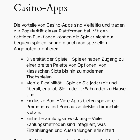
Casino-Apps
Die Vorteile von Casino-Apps sind vielfältig und tragen
zur Popularität dieser Plattformen bei. Mit den
richtigen Funktionen können die Spieler nicht nur
bequem spielen, sondern auch von speziellen
Angeboten profitieren.
Diversität der Spiele – Spieler haben Zugang zu
einer breiten Palette von Optionen, von
klassischen Slots bis hin zu modernen
Tischspielen.
Mobile Flexibilität – Spielen Sie jederzeit und
überall, egal ob Sie in der U-Bahn oder zu Hause
sind.
Exklusive Boni – Viele Apps bieten spezielle
Promotions und Boni ausschließlich für mobile
Nutzer.
Einfache Zahlungsabwicklung – Viele
Zahlungsmethoden sind integriert, was
Einzahlungen und Auszahlungen erleichtert.