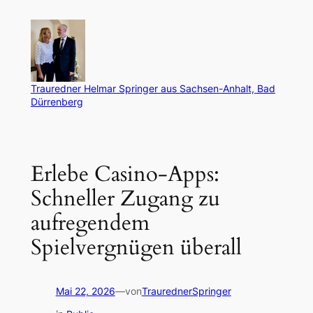
Zum
Inhalt
springen
Trauredner Helmar Springer aus Sachsen-Anhalt, Bad
Dürrenberg
Erlebe Casino-Apps:
Schneller Zugang zu
aufregendem
Spielvergnügen überall
Mai 22, 2026
—
von
TraurednerSpringer