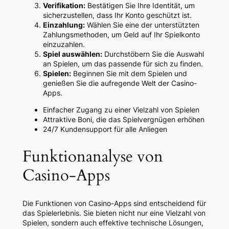
Verifikation:
Bestätigen Sie Ihre Identität, um
sicherzustellen, dass Ihr Konto geschützt ist.
Einzahlung:
Wählen Sie eine der unterstützten
Zahlungsmethoden, um Geld auf Ihr Spielkonto
einzuzahlen.
Spiel auswählen:
Durchstöbern Sie die Auswahl
an Spielen, um das passende für sich zu finden.
Spielen:
Beginnen Sie mit dem Spielen und
genießen Sie die aufregende Welt der Casino-
Apps.
Einfacher Zugang zu einer Vielzahl von Spielen
Attraktive Boni, die das Spielvergnügen erhöhen
24/7 Kundensupport für alle Anliegen
Funktionanalyse von
Casino-Apps
Die Funktionen von Casino-Apps sind entscheidend für
das Spielerlebnis. Sie bieten nicht nur eine Vielzahl von
Spielen, sondern auch effektive technische Lösungen,