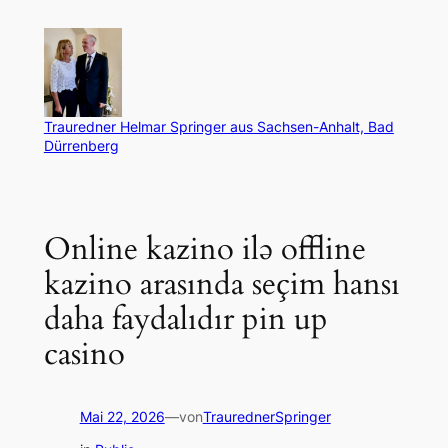
Zum
Inhalt
springen
Trauredner Helmar Springer aus Sachsen-Anhalt, Bad
Dürrenberg
Online kazino ilə offline
kazino arasında seçim hansı
daha faydalıdır pin up
casino
Mai 22, 2026
—
von
TraurednerSpringer