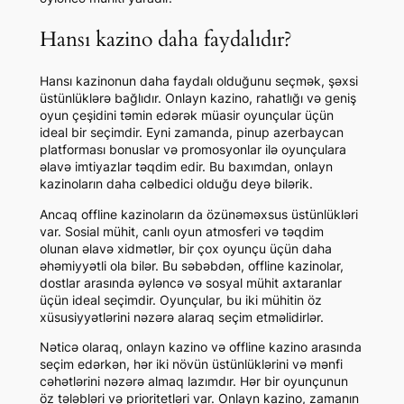
Hansı kazino daha faydalıdır?
Hansı kazinonun daha faydalı olduğunu seçmək, şəxsi
üstünlüklərə bağlıdır. Onlayn kazino, rahatlığı və geniş
oyun çeşidini təmin edərək müasir oyunçular üçün
ideal bir seçimdir. Eyni zamanda, pinup azerbaycan
platforması bonuslar və promosyonlar ilə oyunçulara
əlavə imtiyazlar təqdim edir. Bu baxımdan, onlayn
kazinoların daha cəlbedici olduğu deyə bilərik.
Ancaq offline kazinoların da özünəməxsus üstünlükləri
var. Sosial mühit, canlı oyun atmosferi və təqdim
olunan əlavə xidmətlər, bir çox oyunçu üçün daha
əhəmiyyətli ola bilər. Bu səbəbdən, offline kazinolar,
dostlar arasında əyləncə və sosyal mühit axtaranlar
üçün ideal seçimdir. Oyunçular, bu iki mühitin öz
xüsusiyyətlərini nəzərə alaraq seçim etməlidirlər.
Nəticə olaraq, onlayn kazino və offline kazino arasında
seçim edərkən, hər iki növün üstünlüklərini və mənfi
cəhətlərini nəzərə almaq lazımdır. Hər bir oyunçunun
öz tələbləri və prioritetləri var. Onlayn kazino, zamanın