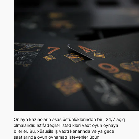
Onlayn kazinoların əsas üstünlüklərindən biri, 24/7 açıq
olmalarıdır. İstifadəçilər istədikləri vaxt oyun oynaya
bilərlər. Bu, xüsusilə iş vaxtı kənarında və ya gecə
saatlarında oyun oynamaq istəyənlər üçün