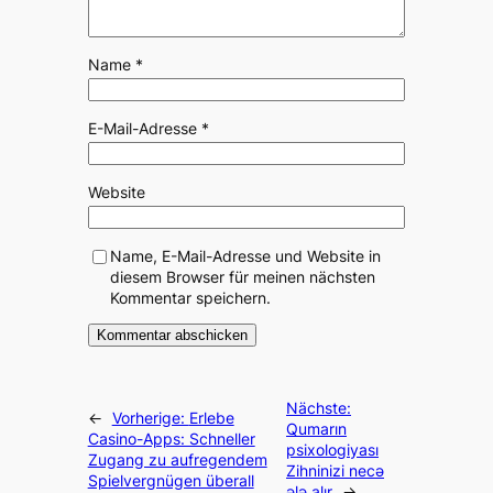
Name
*
E-Mail-Adresse
*
Website
Name, E-Mail-Adresse und Website in
diesem Browser für meinen nächsten
Kommentar speichern.
Nächste:
←
Vorherige:
Erlebe
Qumarın
Casino-Apps: Schneller
psixologiyası
Zugang zu aufregendem
Zihninizi necə
Spielvergnügen überall
ələ alır
→