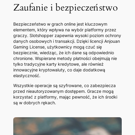
Zaufanie i bezpieczeństwo
Bezpieczeństwo w grach online jest kluczowym
elementem, który wpływa na wybór platformy przez
graczy. Slotshopper zapewnia wysoki poziom ochrony
danych osobowych i transakcji. Dzięki licencji Anjouan
Gaming License, użytkownicy mogą czuć się
bezpiecznie, wiedząc, że ich dane są odpowiednio
chronione. Wspierane metody płatności obejmują nie
tylko tradycyjne karty kredytowe, ale również
innowacyjne kryptowaluty, co daje dodatkową
elastyczność.
Wszystkie operacje są szyfrowane, co zabezpiecza
przed nieautoryzowanym dostępem. Gracze mogą
korzystać z platformy, mając pewność, że ich środki
są w dobrych rękach.