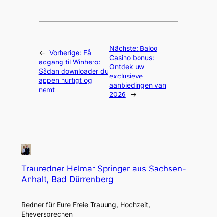
Nächste:
Baloo
←
Vorherige:
Få
Casino bonus:
adgang til Winhero:
Ontdek uw
Sådan downloader du
exclusieve
appen hurtigt og
aanbiedingen van
nemt
2026
→
Trauredner Helmar Springer aus Sachsen-
Anhalt, Bad Dürrenberg
Redner für Eure Freie Trauung, Hochzeit,
Eheversprechen