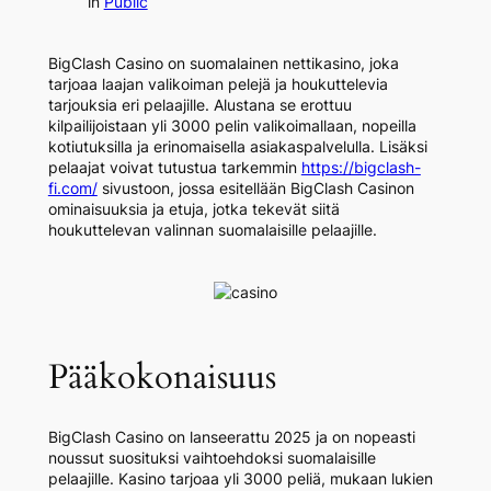
in
Public
BigClash Casino on suomalainen nettikasino, joka
tarjoaa laajan valikoiman pelejä ja houkuttelevia
tarjouksia eri pelaajille. Alustana se erottuu
kilpailijoistaan yli 3000 pelin valikoimallaan, nopeilla
kotiutuksilla ja erinomaisella asiakaspalvelulla. Lisäksi
pelaajat voivat tutustua tarkemmin
https://bigclash-
fi.com/
sivustoon, jossa esitellään BigClash Casinon
ominaisuuksia ja etuja, jotka tekevät siitä
houkuttelevan valinnan suomalaisille pelaajille.
Pääkokonaisuus
BigClash Casino on lanseerattu 2025 ja on nopeasti
noussut suosituksi vaihtoehdoksi suomalaisille
pelaajille. Kasino tarjoaa yli 3000 peliä, mukaan lukien