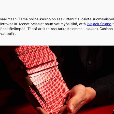
ailmaan. Tämä online-kasino on saavuttanut suosiota suomalaispelaa
erroksella. Monet pelaajat nauttivat myös siitä, että
lolajack finland
t
ännittävämpää. Tässä artikkelissa tarkastelemme LolaJack Casinon etuj
vat peliin.