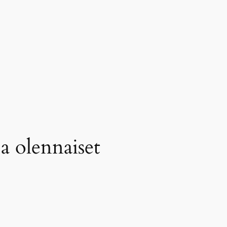
ja olennaiset