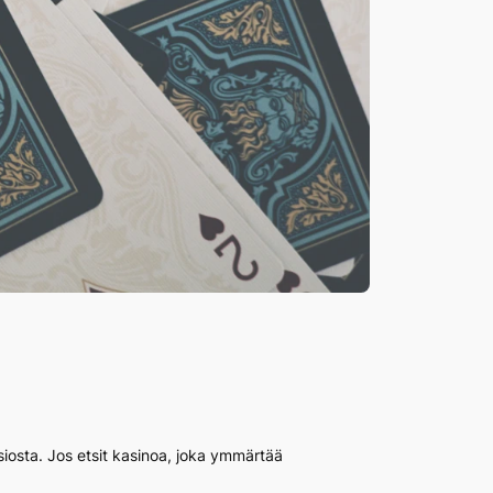
iosta. Jos etsit kasinoa, joka ymmärtää