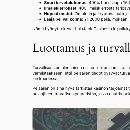
Suuri tervetulobonus:
400% bonus jopa 15,0
Ilmaiskierrokset:
400 ilmaiskierrosta tarjoava
Nopeat nostot:
Zimplerin ja kryptovaluuttojen a
Laaja pelivalikoima:
Yli 2000 peliä, mukaan luk
Nämä hyödyt tekevät LolaJack Casinosta kilpailukykyi
Luottamus ja turvall
Turvallisuus on olennainen osa online-pelaamista. 
varmistaakseen, että pelaajien tiedot pysyvät turva
keskuudessa.
Pelaajien on aina hyvä tarkistaa kasinon tarjoamat 
pelaajilleen turvallisen ympäristön, jossa nauttia pel