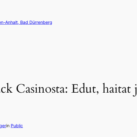
en-Anhalt, Bad Dürrenberg
ck Casinosta: Edut, haitat 
ger
in
Public