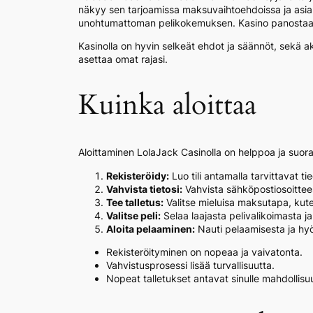
näkyy sen tarjoamissa maksuvaihtoehdoissa ja asiaka
unohtumattoman pelikokemuksen. Kasino panostaa myö
Kasinolla on hyvin selkeät ehdot ja säännöt, sekä akt
asettaa omat rajasi.
Kuinka aloittaa
Aloittaminen LolaJack Casinolla on helppoa ja suor
Rekisteröidy:
Luo tili antamalla tarvittavat t
Vahvista tietosi:
Vahvista sähköpostiosoitteesi
Tee talletus:
Valitse mieluisa maksutapa, kuten
Valitse peli:
Selaa laajasta pelivalikoimasta ja 
Aloita pelaaminen:
Nauti pelaamisesta ja hyö
Rekisteröityminen on nopeaa ja vaivatonta.
Vahvistusprosessi lisää turvallisuutta.
Nopeat talletukset antavat sinulle mahdollisuu