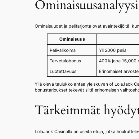
Ominaisuusanalyysi
Ominaisuudet ja pelitarjonta ovat avaintekijöitä, kun
Ominaisuus
Pelivalikoima
Yli 2000 peliä
Tervetulobonus
400% jopa 15,000 e
Luotettavuus
Erinomaiset arvoste
Yllä oleva taulukko antaa yleiskuvan of LolaJack Cas
bonustarjoukset tekevät siitä erinomaisen vaihtoehdo
Tärkeimmät hyödy
LolaJack Casinolla on useita etuja, jotka houkuttel