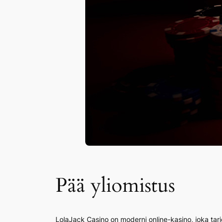
Pää yliomistus
LolaJack Casino on moderni online-kasino, joka tarjoa