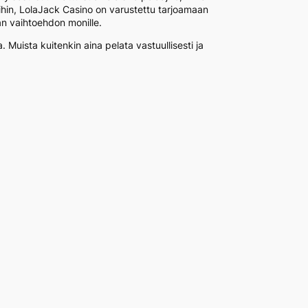
ihin, LolaJack Casino on varustettu tarjoamaan
an vaihtoehdon monille.
. Muista kuitenkin aina pelata vastuullisesti ja