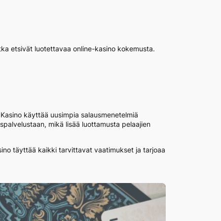
otka etsivät luotettavaa online-kasino kokemusta.
. Kasino käyttää uusimpia salausmenetelmiä
spalvelustaan, mikä lisää luottamusta pelaajien
no täyttää kaikki tarvittavat vaatimukset ja tarjoaa